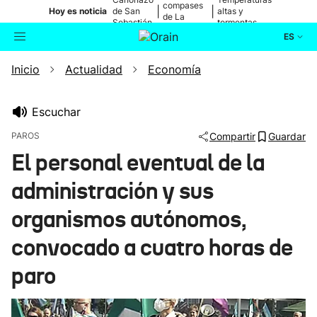
compases
|
|
Hoy es noticia
de San
altas y
de La
Sebastián
tormentas
Blanca
ES
Inicio
Actualidad
Economía
Actualidad
Buscador
Política
Escuchar
PAROS
Compartir
Guardar
Cultura
El personal eventual de la
administración y sus
Ikusmiran
organismos autónomos,
Eguraldia
convocado a cuatro horas de
paro