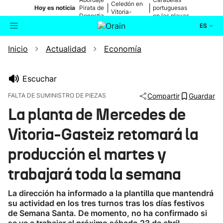
Celedón en
|
|
Hoy es noticia
Pirata de
portuguesas
Vitoria-
Donostia
en las playas
Gasteiz
ES
Inicio
Actualidad
Economía
Actualidad
Buscador
Política
Escuchar
FALTA DE SUMINISTRO DE PIEZAS
Compartir
Guardar
Cultura
La planta de Mercedes de
Vitoria-Gasteiz retomará la
Ikusmiran
producción el martes y
Eguraldia
trabajará toda la semana
La dirección ha informado a la plantilla que mantendrá
su actividad en los tres turnos tras los días festivos
de Semana Santa. De momento, no ha confirmado si