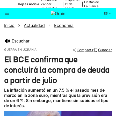
Fiestas de
|
|
Hoy es noticia
cáncer
12 de
La Blanca
colorrectal
agosto
ES
Inicio
Actualidad
Economía
Actualidad
Buscador
Política
Escuchar
GUERRA EN UCRANIA
Compartir
Guardar
Cultura
El BCE confirma que
concluirá la compra de deuda
Ikusmiran
a partir de julio
Eguraldia
La inflación aumentó en un 7,5 % el pasado mes de
marzo en la zona euro, mientras que la previsión era
de un 6 %. Sin embargo, mantiene sin subidas el tipo
de interés.