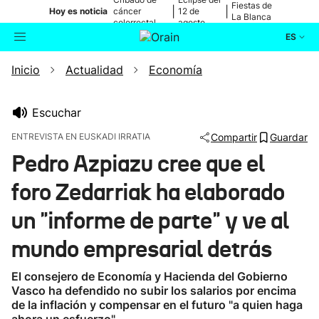
Fiestas de
|
|
Hoy es noticia
cáncer
12 de
La Blanca
colorrectal
agosto
ES
Inicio
Actualidad
Economía
Actualidad
Buscador
Política
Escuchar
ENTREVISTA EN EUSKADI IRRATIA
Compartir
Guardar
Cultura
Pedro Azpiazu cree que el
foro Zedarriak ha elaborado
Ikusmiran
un "informe de parte" y ve al
Eguraldia
mundo empresarial detrás
El consejero de Economía y Hacienda del Gobierno
Vasco ha defendido no subir los salarios por encima
de la inflación y compensar en el futuro "a quien haga