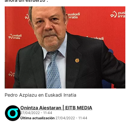
ahora un esfuerzo".
Pedro Azpiazu en Euskadi Irratia
Onintza Aiestaran | EITB MEDIA
27/04/2022 - 11:44
Última actualización
27/04/2022 - 11:44