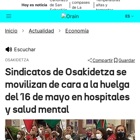
compases
|
|
Hoy es noticia
de San
altas y
de La
Sebastián
tormentas
Blanca
ES
Inicio
Actualidad
Economía
Actualidad
Buscador
Política
Escuchar
OSAKIDETZA
Compartir
Guardar
Cultura
Sindicatos de Osakidetza se
movilizan de cara a la huelga
Ikusmiran
del 16 de mayo en hospitales
Eguraldia
y salud mental