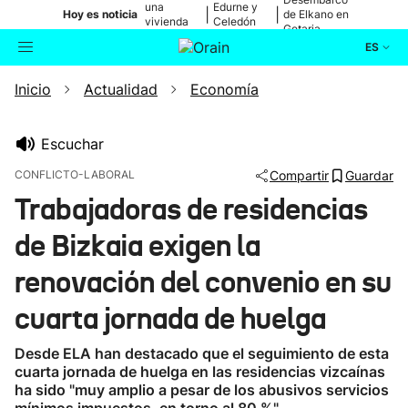
una
Edurne y
|
|
Hoy es noticia
de Elkano en
vivienda
Celedón
Getaria
de Bilbao
Txiki
ES
Inicio
Actualidad
Economía
Actualidad
Buscador
Política
Escuchar
CONFLICTO-LABORAL
Compartir
Guardar
Cultura
Trabajadoras de residencias
de Bizkaia exigen la
Ikusmiran
renovación del convenio en su
Eguraldia
cuarta jornada de huelga
Desde ELA han destacado que el seguimiento de esta
cuarta jornada de huelga en las residencias vizcaínas
ha sido "muy amplio a pesar de los abusivos servicios