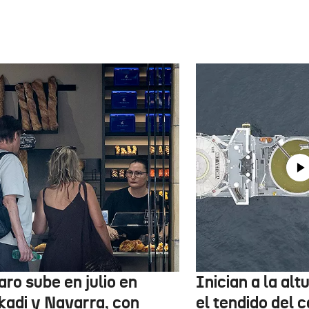
aro sube en julio en
Inician a la al
kadi y Navarra, con
el tendido del 