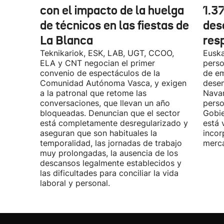
con el impacto de la huelga
1.3
de técnicos en las fiestas de
des
La Blanca
res
Teknikariok, ESK, LAB, UGT, CCOO,
Euska
ELA y CNT negocian el primer
perso
convenio de espectáculos de la
de em
Comunidad Autónoma Vasca, y exigen
desem
a la patronal que retome las
Navar
conversaciones, que llevan un año
perso
bloqueadas. Denuncian que el sector
Gobie
está completamente desregularizado y
está 
aseguran que son habituales la
incor
temporalidad, las jornadas de trabajo
merca
muy prolongadas, la ausencia de los
descansos legalmente establecidos y
las dificultades para conciliar la vida
laboral y personal.