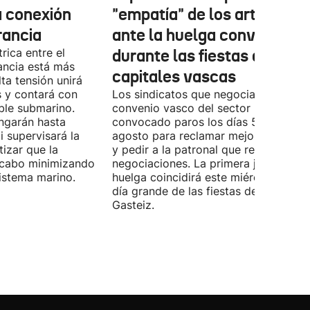
a conexión
"empatía" de los artistas
rancia
ante la huelga convocada
rica entre el
durante las fiestas de las
ancia está más
capitales vascas
lta tensión unirá
 y contará con
Los sindicatos que negocian el prime
ble submarino.
convenio vasco del sector han
ongarán hasta
convocado paros los días 5, 14 y 26 
 supervisará la
agosto para reclamar mejoras labora
izar que la
y pedir a la patronal que retome las
a cabo minimizando
negociaciones. La primera jornada de
istema marino.
huelga coincidirá este miércoles con 
día grande de las fiestas de Vitoria-
Gasteiz.