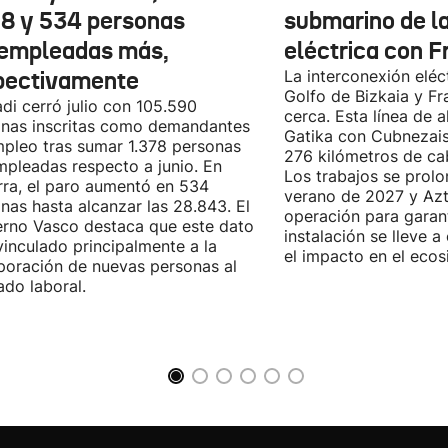
78 y 534 personas
submarino de l
empleadas más,
eléctrica con F
pectivamente
La interconexión eléct
Golfo de Bizkaia y Fr
di cerró julio con 105.590
cerca. Esta línea de a
nas inscritas como demandantes
Gatika con Cubnezais
pleo tras sumar 1.378 personas
276 kilómetros de ca
pleadas respecto a junio. En
Los trabajos se prol
ra, el paro aumentó en 534
verano de 2027 y Azti
nas hasta alcanzar las 28.843. El
operación para garant
rno Vasco destaca que este dato
instalación se lleve 
vinculado principalmente a la
el impacto en el ecos
poración de nuevas personas al
do laboral.