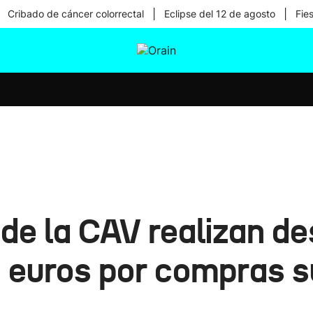
|
|
Cribado de cáncer colorrectal
Eclipse del 12 de agosto
Fie
tura
Ikusmiran
Egural
Salud
Tecnología
de la CAV realizan d
 euros por compras s