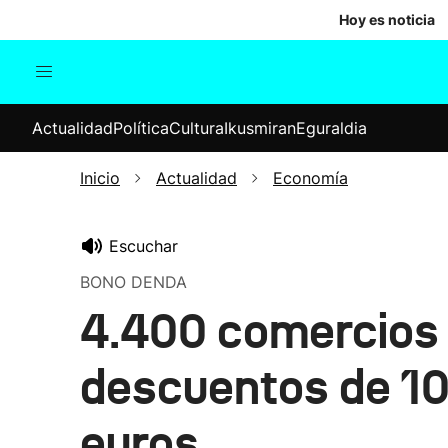
Hoy es noticia
Actualidad
Política
Cul
Actualidad
Política
Cultura
Ikusmiran
Eguraldia
Sociedad
Elecciones
Economía
Inicio
Actualidad
Economía
Internacional
Escuchar
BONO DENDA
4.400 comercios 
descuentos de 10
euros