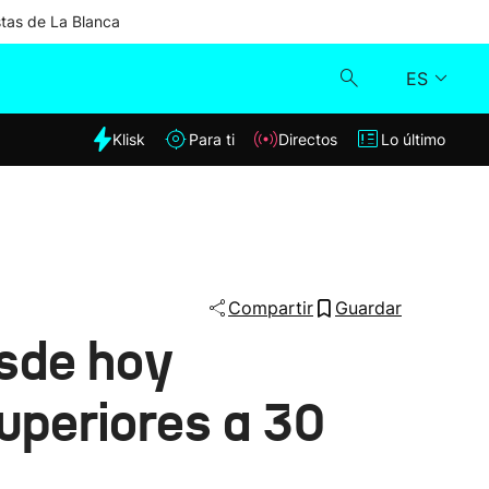
stas de La Blanca
ES
dia
Klisk
Para ti
Directos
Lo último
Klisk
Directos
Para ti
Compartir
Guardar
esde hoy
Lo último
uperiores a 30