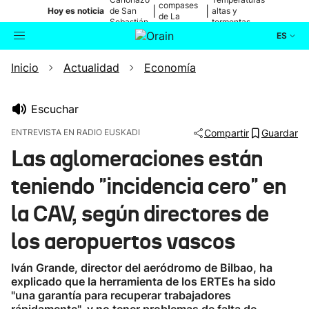
compases
|
|
Hoy es noticia
de San
altas y
de La
Sebastián
tormentas
Blanca
ES
Inicio
Actualidad
Economía
Actualidad
Buscador
Política
Escuchar
ENTREVISTA EN RADIO EUSKADI
Compartir
Guardar
Cultura
Las aglomeraciones están
teniendo "incidencia cero" en
Ikusmiran
la CAV, según directores de
Eguraldia
los aeropuertos vascos
Iván Grande, director del aeródromo de Bilbao, ha
explicado que la herramienta de los ERTEs ha sido
"una garantía para recuperar trabajadores