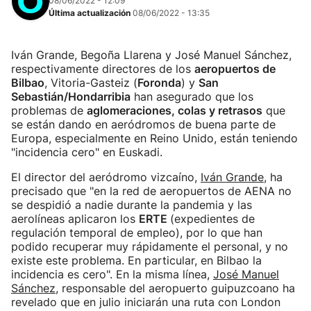
08/06/2022 - 12:09
Última actualización
08/06/2022 - 13:35
Iván Grande, Begoña Llarena y José Manuel Sánchez,
respectivamente directores de los
aeropuertos de
Bilbao
, Vitoria-Gasteiz (
Foronda
) y
San
Sebastián/Hondarribia
han asegurado que los
problemas de
aglomeraciones, colas y retrasos
que
se están dando en aeródromos de buena parte de
Europa, especialmente en Reino Unido, están teniendo
"incidencia cero" en Euskadi.
El director del aeródromo vizcaíno,
Iván Grande
, ha
precisado que "en la red de aeropuertos de AENA no
se despidió a nadie durante la pandemia y las
aerolíneas aplicaron los
ERTE
(expedientes de
regulación temporal de empleo), por lo que han
podido recuperar muy rápidamente el personal, y no
existe este problema. En particular, en Bilbao la
incidencia es cero". En la misma línea,
José Manuel
Sánchez
, responsable del aeropuerto guipuzcoano ha
revelado que en julio iniciarán una ruta con London