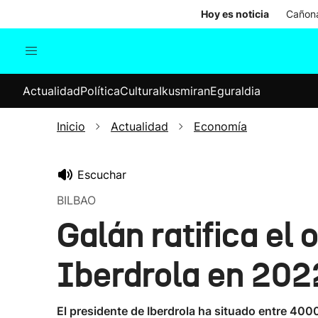
Hoy es noticia
Cañona
Actualidad
Política
Cul
Actualidad
Política
Cultura
Ikusmiran
Eguraldia
Sociedad
Elecciones
Economía
Inicio
Actualidad
Economía
Internacional
Escuchar
BILBAO
Galán ratifica el 
Iberdrola en 202
El presidente de Iberdrola ha situado entre 400