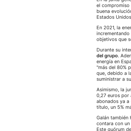
el compromiso 
buena evolució
Estados Unidos 
En 2021, la ene
incrementando l
objetivos que 
Durante su inte
del grupo
. Ade
energía en Espa
"más del 80% p
que, debido a l
suministrar a s
Asimismo, la j
0,27 euros por 
abonados ya a c
título, un 5% m
Galán también 
contara con u
Este quórum de