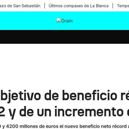
|
|
zo de San Sebastián
Últimos compases de La Blanca
Temper
tura
Ikusmiran
Egural
Salud
Tecnología
objetivo de beneficio 
2 y de un incremento 
0 y 4200 millones de euros el nuevo beneficio neto récord 