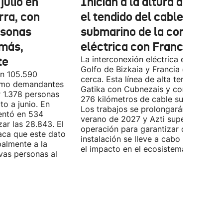
julio en
Inician a la altura de Lemo
rra, con
el tendido del cable
rsonas
submarino de la conexión
más,
eléctrica con Francia
te
La interconexión eléctrica entre el
Golfo de Bizkaia y Francia está más
on 105.590
cerca. Esta línea de alta tensión unirá
como demandantes
Gatika con Cubnezais y contará con
 1.378 personas
276 kilómetros de cable submarino.
o a junio. En
Los trabajos se prolongarán hasta
entó en 534
verano de 2027 y Azti supervisará la
ar las 28.843. El
operación para garantizar que la
aca que este dato
instalación se lleve a cabo minimizan
palmente a la
el impacto en el ecosistema marino.
vas personas al