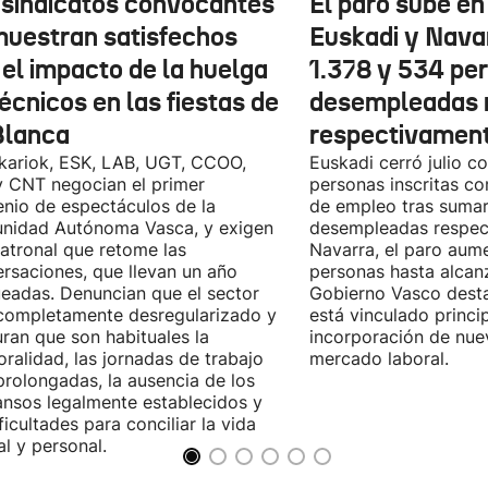
 sindicatos convocantes
El paro sube en 
muestran satisfechos
Euskadi y Nava
 el impacto de la huelga
1.378 y 534 pe
écnicos en las fiestas de
desempleadas 
Blanca
respectivamen
kariok, ESK, LAB, UGT, CCOO,
Euskadi cerró julio c
 CNT negocian el primer
personas inscritas 
nio de espectáculos de la
de empleo tras sumar
nidad Autónoma Vasca, y exigen
desempleadas respect
patronal que retome las
Navarra, el paro aum
rsaciones, que llevan un año
personas hasta alcanz
eadas. Denuncian que el sector
Gobierno Vasco dest
completamente desregularizado y
está vinculado princi
ran que son habituales la
incorporación de nue
ralidad, las jornadas de trabajo
mercado laboral.
rolongadas, la ausencia de los
nsos legalmente establecidos y
ificultades para conciliar la vida
al y personal.