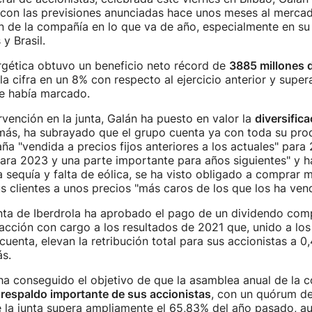
con las previsiones anunciadas hace unos meses al mercad
n de la compañía en lo que va de año, especialmente en su
y Brasil.
rgética obtuvo un beneficio neto récord de
3885 millones 
a cifra en un 8% con respecto al ejercicio anterior y super
se había marcado.
rvención en la junta, Galán ha puesto en valor la
diversific
más, ha subrayado que el grupo cuenta ya con toda su pro
ña "vendida a precios fijos anteriores a los actuales" para
ara 2023 y una parte importante para años siguientes" y 
a sequía y falta de eólica, se ha visto obligado a comprar 
us clientes a unos precios "más caros de los que los ha vend
unta de Iberdrola ha aprobado el pago de un dividendo com
acción con cargo a los resultados de 2021 que, unido a los
uenta, elevan la retribución total para sus accionistas a 0
ás.
ha conseguido el objetivo de que la asamblea anual de la 
n
respaldo importante de sus accionistas
, con un quórum d
 la junta supera ampliamente el 65,83% del año pasado, a