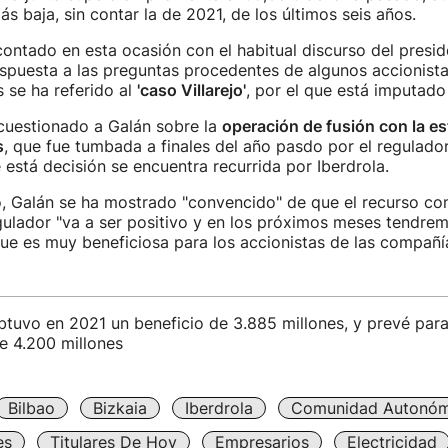
ás baja, sin contar la de 2021, de los últimos seis años.
contado en esta ocasión con el habitual discurso del presid
espuesta a las preguntas procedentes de algunos accionist
s se ha referido al
'caso Villarejo'
, por el que está imputado
 cuestionado a Galán sobre la
operación de fusión con la e
s
, que fue tumbada a finales del año pasdo por el regulad
está decisión se encuentra recurrida por Iberdrola.
, Galán se ha mostrado "convencido" de que el recurso co
gulador "va a ser positivo y en los próximos meses tendre
ue es muy beneficiosa para los accionistas de las compañí
btuvo en 2021 un beneficio de 3.885 millones, y prevé par
e 4.200 millones
Bilbao
Bizkaia
Iberdrola
Comunidad Autonóm
es
Titulares De Hoy
Empresarios
Electricidad