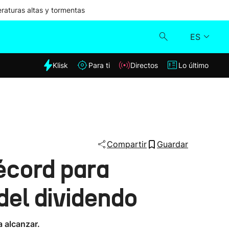
aturas altas y tormentas
ES
dia
Klisk
Para ti
Directos
Lo último
Klisk
Directos
Para ti
Compartir
Guardar
récord para
Lo último
del dividendo
a alcanzar.