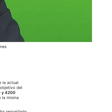
ones
 la actual
objetivo del
0 y 4200
n la misma
n ha respaldado