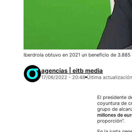
Iberdrola obtuvo en 2021 un beneficio de 3.885 
agencias | eitb media
17/06/2022 - 20:48
Última actualizació
El presidente d
coyuntura de cr
grupo de alcan
millones de eu
proporción".
En la junta gen