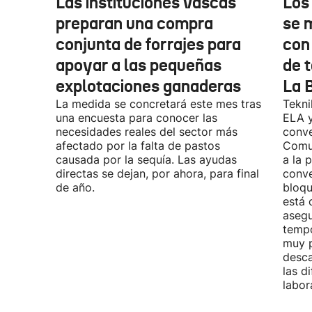
Las instituciones vascas
Los
preparan una compra
se 
conjunta de forrajes para
con
apoyar a las pequeñas
de t
explotaciones ganaderas
La 
La medida se concretará este mes tras
Tekni
una encuesta para conocer las
ELA y
necesidades reales del sector más
conve
afectado por la falta de pastos
Comu
causada por la sequía. Las ayudas
a la 
directas se dejan, por ahora, para final
conve
de año.
bloqu
está 
asegu
tempo
muy p
desca
las d
labor