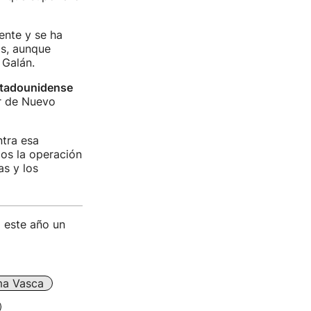
ente y se ha
as, aunque
 Galán.
stadounidense
or de Nuevo
ntra esa
mos la operación
as y los
a este año un
a Vasca