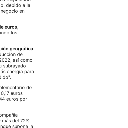
o, debido a la
 negocio en
de euros
,
ando los
ación geográfica
ducción de
 2022, así como
ha subrayado
más energía para
ido".
plementario de
 0,17 euros
,44 euros por
compañía
e más del 72%.
unque supone la