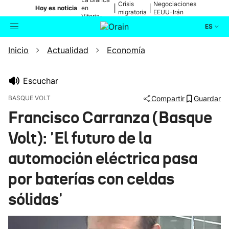
Crisis
Negociaciones
|
|
Hoy es noticia
en
migratoria
EEUU-Irán
Vitoria-
Gasteiz
ES
Inicio
Actualidad
Economía
Actualidad
Buscador
Política
Escuchar
BASQUE VOLT
Compartir
Guardar
Cultura
Francisco Carranza (Basque
Volt): 'El futuro de la
Ikusmiran
automoción eléctrica pasa
Eguraldia
por baterías con celdas
sólidas'