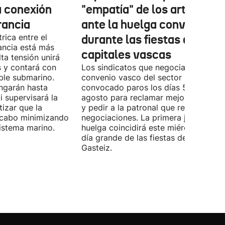
a conexión
"empatía" de los artistas
rancia
ante la huelga convocada
rica entre el
durante las fiestas de las
ancia está más
capitales vascas
lta tensión unirá
 y contará con
Los sindicatos que negocian el prime
ble submarino.
convenio vasco del sector han
ongarán hasta
convocado paros los días 5, 14 y 26 
 supervisará la
agosto para reclamar mejoras labora
izar que la
y pedir a la patronal que retome las
a cabo minimizando
negociaciones. La primera jornada de
istema marino.
huelga coincidirá este miércoles con 
día grande de las fiestas de Vitoria-
Gasteiz.