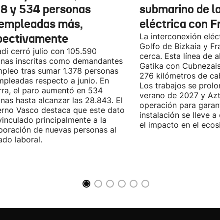
78 y 534 personas
submarino de l
empleadas más,
eléctrica con F
pectivamente
La interconexión eléct
Golfo de Bizkaia y Fr
di cerró julio con 105.590
cerca. Esta línea de a
nas inscritas como demandantes
Gatika con Cubnezais
pleo tras sumar 1.378 personas
276 kilómetros de ca
pleadas respecto a junio. En
Los trabajos se prol
ra, el paro aumentó en 534
verano de 2027 y Azti
nas hasta alcanzar las 28.843. El
operación para garant
rno Vasco destaca que este dato
instalación se lleve 
vinculado principalmente a la
el impacto en el ecos
poración de nuevas personas al
do laboral.