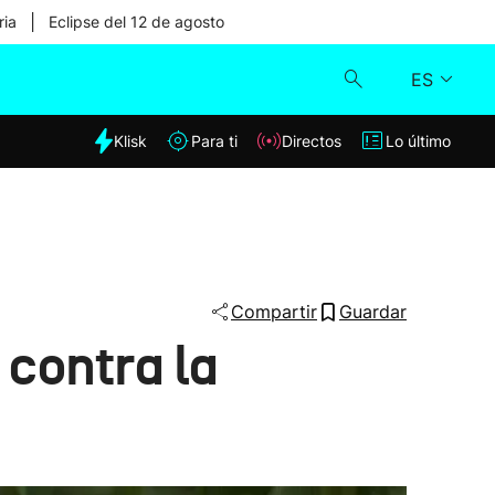
|
ria
Eclipse del 12 de agosto
ES
dia
Klisk
Para ti
Directos
Lo último
Klisk
Directos
Para ti
Compartir
Guardar
 contra la
Lo último