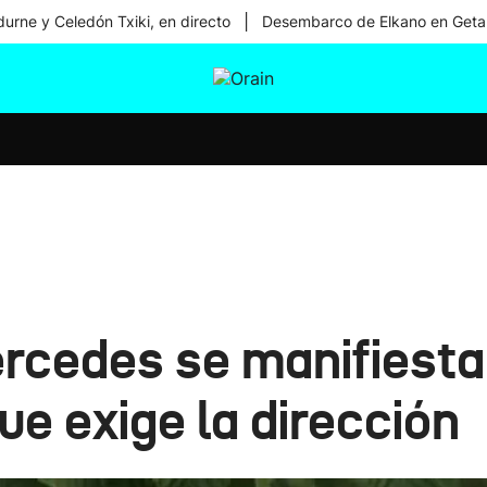
|
urne y Celedón Txiki, en directo
Desembarco de Elkano en Geta
tura
Ikusmiran
Egural
Salud
Tecnología
ercedes se manifiesta
 que exige la dirección