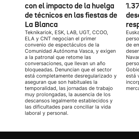
con el impacto de la huelga
1.3
de técnicos en las fiestas de
des
La Blanca
res
Teknikariok, ESK, LAB, UGT, CCOO,
Euska
ELA y CNT negocian el primer
perso
convenio de espectáculos de la
de em
Comunidad Autónoma Vasca, y exigen
desem
a la patronal que retome las
Navar
conversaciones, que llevan un año
perso
bloqueadas. Denuncian que el sector
Gobie
está completamente desregularizado y
está 
aseguran que son habituales la
incor
temporalidad, las jornadas de trabajo
merca
muy prolongadas, la ausencia de los
descansos legalmente establecidos y
las dificultades para conciliar la vida
laboral y personal.