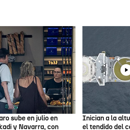
aro sube en julio en
Inician a la al
kadi y Navarra, con
el tendido del 