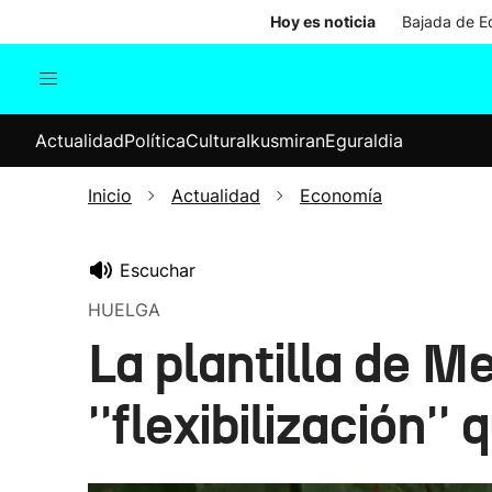
Hoy es noticia
Bajada de Ed
Actualidad
Política
Cul
Actualidad
Política
Cultura
Ikusmiran
Eguraldia
Sociedad
Elecciones
Economía
Inicio
Actualidad
Economía
Internacional
Escuchar
HUELGA
La plantilla de M
''flexibilización''