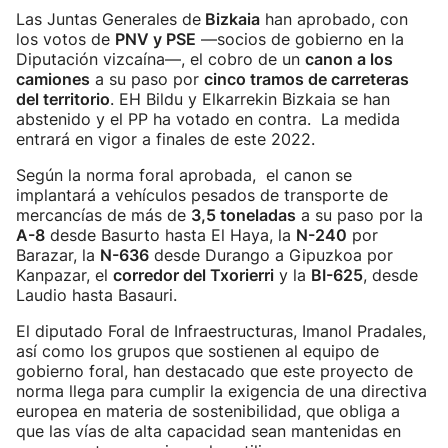
Las Juntas Generales de
Bizkaia
han aprobado, con
los votos de
PNV y PSE
—socios de gobierno en la
Diputación vizcaína—, el cobro de un
canon a los
camiones
a su paso por
cinco tramos de carreteras
del territorio
. EH Bildu y Elkarrekin Bizkaia se han
abstenido y el PP ha votado en contra. La medida
entrará en vigor a finales de este 2022.
Según la norma foral aprobada, el canon se
implantará a vehículos pesados de transporte de
mercancías de más de
3,5 toneladas
a su paso por la
A-8
desde Basurto hasta El Haya, la
N-240
por
Barazar, la
N-636
desde Durango a Gipuzkoa por
Kanpazar, el
corredor del Txorierri
y la
BI-625
, desde
Laudio hasta Basauri.
El diputado Foral de Infraestructuras, Imanol Pradales,
así como los grupos que sostienen al equipo de
gobierno foral, han destacado que este proyecto de
norma llega para cumplir la exigencia de una directiva
europea en materia de sostenibilidad, que obliga a
que las vías de alta capacidad sean mantenidas en