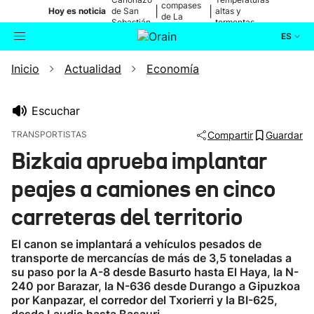
compases
|
|
Hoy es noticia
de San
altas y
de La
Sebastián
tormentas
Blanca
ES
Inicio
Actualidad
Economía
Actualidad
Buscador
Política
Escuchar
TRANSPORTISTAS
Compartir
Guardar
Cultura
Bizkaia aprueba implantar
peajes a camiones en cinco
Ikusmiran
carreteras del territorio
Eguraldia
El canon se implantará a vehículos pesados de
transporte de mercancías de más de 3,5 toneladas a
su paso por la A-8 desde Basurto hasta El Haya, la N-
240 por Barazar, la N-636 desde Durango a Gipuzkoa
por Kanpazar, el corredor del Txorierri y la BI-625,