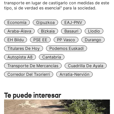
transporte en lugar de castigarlo con medidas de este
tipo, si de verdad es esencial" para la sociedad.
Economía
Gipuzkoa
EAJ-PNV
Araba-Álava
Bizkaia
Basauri
Llodio
EH Bildu
PSE EE
PP Vasco
Durango
Titulares De Hoy
Podemos Euskadi
Autopista A8
Cantabria
Transporte De Mercancías
Cuadrilla De Ayala
Corredor Del Txorierri
Arratia-Nervión
Te puede interesar