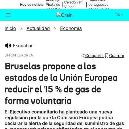
Celedón en
|
|
Hoy es noticia
Pirata de
portuguesas
Vitoria-
Donostia
en las playas
Gasteiz
ES
Inicio
Actualidad
Economía
Actualidad
Buscador
Política
Escuchar
UNIÓN EUROPEA
Compartir
Guardar
Cultura
Bruselas propone a los
estados de la Unión Europea
Ikusmiran
reducir el 15 % de gas de
Eguraldia
forma voluntaria
El Ejecutivo comunitario ha planteado una nueva
regulación por la que la Comisión Europea podría
declarar la alerta de la seguridad del suministro de gas