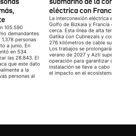
rsonas
submarino de la conexión
más,
eléctrica con Francia
te
La interconexión eléctrica entre el
Golfo de Bizkaia y Francia está más
on 105.590
cerca. Esta línea de alta tensión unirá
como demandantes
Gatika con Cubnezais y contará con
 1.378 personas
276 kilómetros de cable submarino.
o a junio. En
Los trabajos se prolongarán hasta
entó en 534
verano de 2027 y Azti supervisará la
ar las 28.843. El
operación para garantizar que la
aca que este dato
instalación se lleve a cabo minimizan
palmente a la
el impacto en el ecosistema marino.
vas personas al