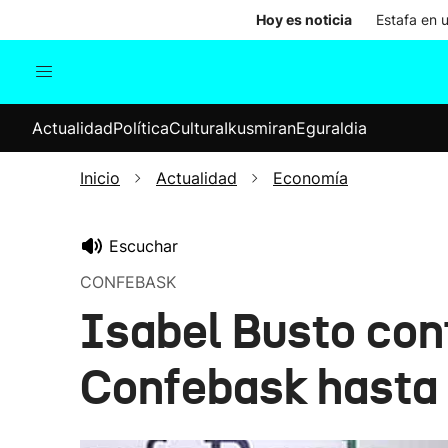
Hoy es noticia
Estafa en 
Actualidad
Política
Cul
Actualidad
Política
Cultura
Ikusmiran
Eguraldia
Sociedad
Elecciones
Economía
Inicio
Actualidad
Economía
Internacional
Escuchar
CONFEBASK
Isabel Busto conf
Confebask hasta 