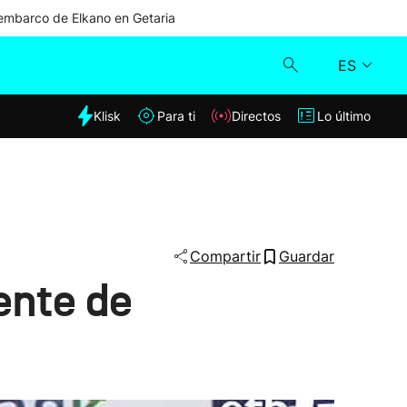
mbarco de Elkano en Getaria
ES
dia
Klisk
Para ti
Directos
Lo último
Klisk
Directos
Para ti
Compartir
Guardar
ente de
Lo último