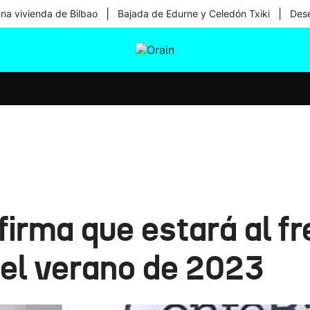
|
|
una vivienda de Bilbao
Bajada de Edurne y Celedón Txiki
Dese
tura
Ikusmiran
Egural
Salud
Tecnología
irma que estará al fr
el verano de 2023