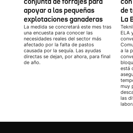
conjunta de forrajes para
con
apoyar a las pequeñas
de t
explotaciones ganaderas
La 
La medida se concretará este mes tras
Tekni
una encuesta para conocer las
ELA y
necesidades reales del sector más
conve
afectado por la falta de pastos
Comu
causada por la sequía. Las ayudas
a la 
directas se dejan, por ahora, para final
conve
de año.
bloqu
está 
asegu
tempo
muy p
desca
las d
labor