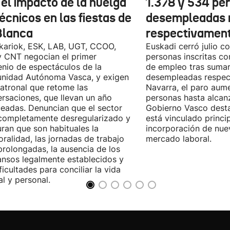
 el impacto de la huelga
1.378 y 534 pe
écnicos en las fiestas de
desempleadas 
Blanca
respectivamen
kariok, ESK, LAB, UGT, CCOO,
Euskadi cerró julio c
 CNT negocian el primer
personas inscritas 
nio de espectáculos de la
de empleo tras sumar
nidad Autónoma Vasca, y exigen
desempleadas respect
patronal que retome las
Navarra, el paro aum
rsaciones, que llevan un año
personas hasta alcanz
eadas. Denuncian que el sector
Gobierno Vasco dest
completamente desregularizado y
está vinculado princi
ran que son habituales la
incorporación de nue
ralidad, las jornadas de trabajo
mercado laboral.
rolongadas, la ausencia de los
nsos legalmente establecidos y
ificultades para conciliar la vida
al y personal.