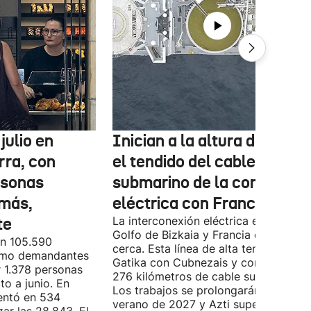
julio en
Inician a la altura de Lemo
rra, con
el tendido del cable
rsonas
submarino de la conexión
más,
eléctrica con Francia
te
La interconexión eléctrica entre el
Golfo de Bizkaia y Francia está más
on 105.590
cerca. Esta línea de alta tensión unirá
como demandantes
Gatika con Cubnezais y contará con
 1.378 personas
276 kilómetros de cable submarino.
o a junio. En
Los trabajos se prolongarán hasta
entó en 534
verano de 2027 y Azti supervisará la