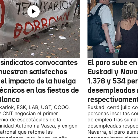
 sindicatos convocantes
El paro sube en 
muestran satisfechos
Euskadi y Nava
 el impacto de la huelga
1.378 y 534 pe
écnicos en las fiestas de
desempleadas 
Blanca
respectivamen
kariok, ESK, LAB, UGT, CCOO,
Euskadi cerró julio c
 CNT negocian el primer
personas inscritas 
nio de espectáculos de la
de empleo tras sumar
nidad Autónoma Vasca, y exigen
desempleadas respect
patronal que retome las
Navarra, el paro aum