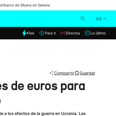
mbarco de Elkano en Getaria
ES
dia
Klisk
Para ti
Directos
Lo último
Klisk
Directos
Para ti
Compartir
Guardar
es de euros para
Lo último
o
 a los efectos de la guerra en Ucrania. Las