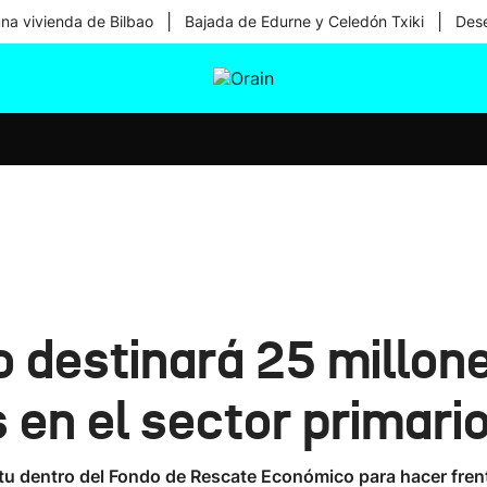
|
|
una vivienda de Bilbao
Bajada de Edurne y Celedón Txiki
Dese
tura
Ikusmiran
Egural
Salud
Tecnología
 destinará 25 millon
en el sector primari
u dentro del Fondo de Rescate Económico para hacer frente