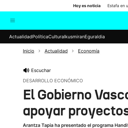
Hoy es noticia
Estafa en 
Actualidad
Política
Cul
Actualidad
Política
Cultura
Ikusmiran
Eguraldia
Sociedad
Elecciones
Economía
Inicio
Actualidad
Economía
Internacional
Escuchar
DESARROLLO ECONÓMICO
El Gobierno Vasco
apoyar proyectos 
Arantza Tapia ha presentado el programa Handit