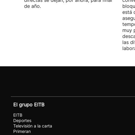
directas se dejan, por ahora, para final
conve
de año.
bloqu
está 
asegu
tempo
muy p
desca
las d
labor
El grupo EITB
EITB
Deportes
Televisión a la carta
Primeran