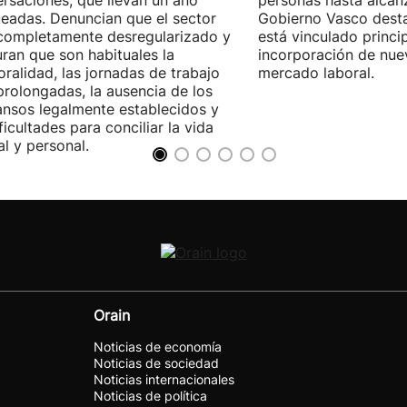
rsaciones, que llevan un año
personas hasta alcanz
eadas. Denuncian que el sector
Gobierno Vasco dest
completamente desregularizado y
está vinculado princi
ran que son habituales la
incorporación de nue
ralidad, las jornadas de trabajo
mercado laboral.
rolongadas, la ausencia de los
nsos legalmente establecidos y
ificultades para conciliar la vida
al y personal.
Orain
Noticias de economía
Noticias de sociedad
Noticias internacionales
Noticias de política