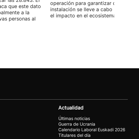
ar las 28.843. El
operación para garantizar que la
aca que este dato
instalación se lleve a cabo minimizan
palmente a la
el impacto en el ecosistema marino.
vas personas al
Actualidad
Últimas noticias
Guerra de Ucrania
Calendario Laboral Euskadi 2026
Titulares del día