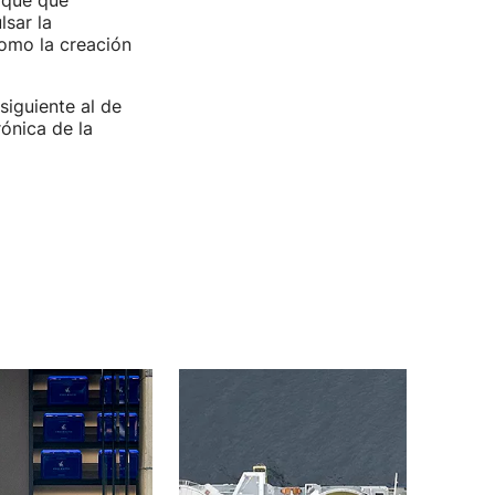
 que que
sar la
como la creación
siguiente al de
rónica de la