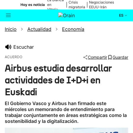
Crisis
Negociaciones
|
|
Hoy es noticia
en
migratoria
EEUU-Irán
Vitoria-
Gasteiz
ES
Inicio
Actualidad
Economía
Actualidad
Buscador
Política
Escuchar
ACUERDO
Compartir
Guardar
Cultura
Airbus estudia desarrollar
actividades de I+D+i en
Ikusmiran
Euskadi
Eguraldia
El Gobierno Vasco y Airbus han firmado este
miércoles un memorando de entendimiento para
trabajar conjuntamente en áreas estratégicas como la
sostenibilidad y la digitalización.