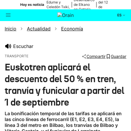
Edurne y
del 12
|
|
Hoy es noticia
de Elkano
Celedón Txiki,
de
en Getaria
en directo
agosto
ES
Inicio
Actualidad
Economía
Actualidad
Buscador
Política
Escuchar
TRANSPORTE
Compartir
Guardar
Cultura
Euskotren aplicará el
descuento del 50 % en tren,
Ikusmiran
tranvía y funicular a partir del
Eguraldia
1 de septiembre
La bonificación temporal de las tarifas se aplicará en
las cinco líneas de ferrocarril (E1, E2, E3, E4, E5), la
línea 3 del metro en Bilbao, los tranvías de Bilbao y