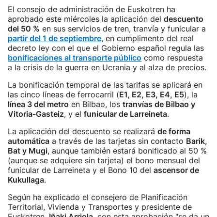
El consejo de administración de Euskotren ha
aprobado este miércoles la aplicación del
descuento
del 50 %
en sus servicios de tren, tranvía y funicular a
partir del 1 de septiembre
, en cumplimento del real
decreto ley con el que el Gobierno español regula las
bonificaciones al transporte público
como respuesta
a la crisis de la guerra en Ucrania y al alza de precios.
La bonificación temporal de las tarifas se aplicará en
las cinco líneas de ferrocarril (
E1, E2, E3, E4, E5
), la
línea 3 del metro
en Bilbao, los
tranvías de Bilbao y
Vitoria-Gasteiz
, y el
funicular de Larreineta
.
La aplicación del descuento se realizará
de forma
automática
a través de las tarjetas sin contacto
Barik,
Bat y Mugi
, aunque también estará bonificado al 50 %
(aunque se adquiere sin tarjeta) el bono mensual del
funicular de Larreineta y el Bono 10 del
ascensor de
Kukullaga
.
Según ha explicado el consejero de Planificación
Territorial, Vivienda y Transportes y presidente de
Euskotren,
Iñaki Arriola
, con esta aprobación "se da un