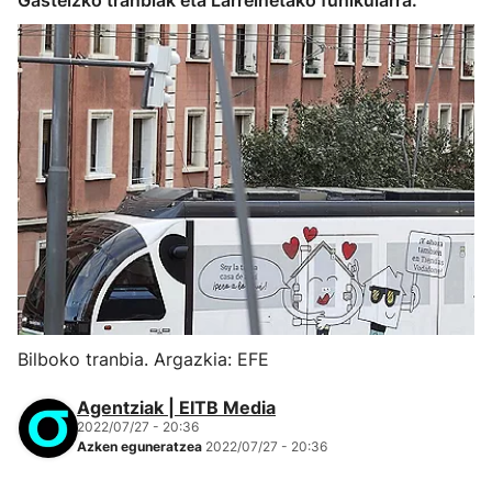
Gasteizko tranbiak eta Larreinetako funikularra.
Bilboko tranbia. Argazkia: EFE
Agentziak | EITB Media
2022/07/27 - 20:36
Azken eguneratzea
2022/07/27 - 20:36