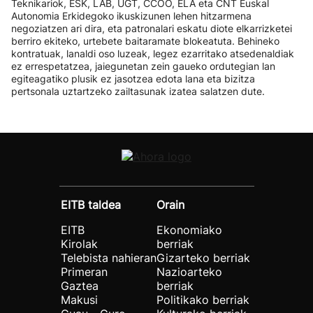
Teknikariok, ESK, LAB, UGT, CCOO, ELA eta CNT Euskal
Autonomia Erkidegoko ikuskizunen lehen hitzarmena
negoziatzen ari dira, eta patronalari eskatu diote elkarrizketei
berriro ekiteko, urtebete baitaramate blokeatuta. Behineko
kontratuak, lanaldi oso luzeak, legez ezarritako atsedenaldiak
ez errespetatzea, jaiegunetan zein gaueko ordutegian lan
egiteagatiko plusik ez jasotzea edota lana eta bizitza
pertsonala uztartzeko zailtasunak izatea salatzen dute.
EITB taldea
Orain
EITB
Ekonomiako
Kirolak
berriak
Telebista nahieran
Gizarteko berriak
Primeran
Nazioarteko
Gaztea
berriak
Makusi
Politikako berriak