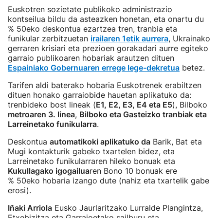
Euskotren sozietate publikoko administrazio
kontseilua bildu da asteazken honetan, eta onartu du
% 50eko deskontua ezartzea tren, tranbia eta
funikular zerbitzuetan
irailaren 1etik aurrera
, Ukrainako
gerraren krisiari eta prezioen gorakadari aurre egiteko
garraio publikoaren hobariak arautzen dituen
Espainiako Gobernuaren errege lege-dekretua
betez.
Tarifen aldi baterako hobaria Euskotrenek erabiltzen
dituen honako garraiobide hauetan aplikatuko da:
trenbideko bost lineak (
E1, E2, E3, E4 eta E5
), Bilboko
metroaren 3. linea
,
Bilboko eta Gasteizko tranbiak eta
Larreinetako funikularra
.
Deskontua
automatikoki aplikatuko da
Barik, Bat eta
Mugi kontakturik gabeko txartelen bidez, eta
Larreinetako funikularraren hileko bonuak eta
Kukullagako igogailua
ren Bono 10 bonuak ere
% 50eko hobaria izango dute (nahiz eta txartelik gabe
erosi).
Iñaki Arriola
Eusko Jaurlaritzako Lurralde Plangintza,
Etxebizitza eta Garraioetako sailburu eta