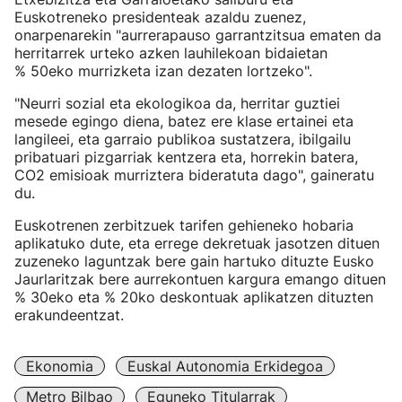
Euskotreneko presidenteak azaldu zuenez,
onarpenarekin "aurrerapauso garrantzitsua ematen da
herritarrek urteko azken lauhilekoan bidaietan
% 50eko murrizketa izan dezaten lortzeko".
"Neurri sozial eta ekologikoa da, herritar guztiei
mesede egingo diena, batez ere klase ertainei eta
langileei, eta garraio publikoa sustatzera, ibilgailu
pribatuari pizgarriak kentzera eta, horrekin batera,
CO2 emisioak murriztera bideratuta dago", gaineratu
du.
Euskotrenen zerbitzuek tarifen gehieneko hobaria
aplikatuko dute, eta errege dekretuak jasotzen dituen
zuzeneko laguntzak bere gain hartuko dituzte Eusko
Jaurlaritzak bere aurrekontuen kargura emango dituen
% 30eko eta % 20ko deskontuak aplikatzen dituzten
erakundeentzat.
Ekonomia
Euskal Autonomia Erkidegoa
Metro Bilbao
Eguneko Titularrak