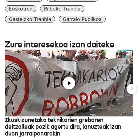
Euskotren
Bilboko Tranbia
Gasteizko Tranbia
Garraio Publikoa
Zure interesekoa izan daiteke
Ikuskizunetako teknikarien grebaren
deitzaileak pozik agertu dira, lanuzteak izan
duen jarraipenarekin