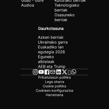
Guau - Gure
Kulturako berriak
Audioa
Teknologiako
berriak
Osasuneko
berriak
Gaurkotasuna
Azken berriak
Ukrainako gerra
Euskadiko lan
egutegia 2026
Eguneko
albisteak
AEB eta Trump
Pribatutasun politika
Lege oharra
Cookie politika
Cookieen konfigurazioa
Harremana