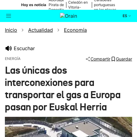
Celedón en
|
|
Hoy es noticia
Pirata de
portuguesas
Vitoria-
Donostia
en las playas
Gasteiz
ES
Inicio
Actualidad
Economía
Actualidad
Buscador
Política
Escuchar
ENERGÍA
Compartir
Guardar
Cultura
Las únicas dos
interconexiones para
Ikusmiran
transportar el gas a Europa
Eguraldia
pasan por Euskal Herria