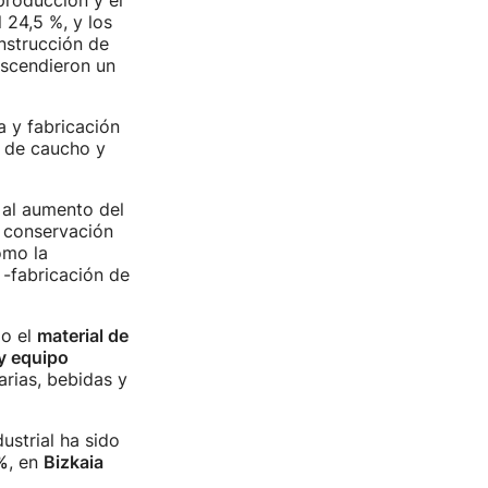
 producción y el
 24,5 %, y los
onstrucción de
ascendieron un
a y fabricación
s de caucho y
s al aumento del
 conservación
omo la
 -fabricación de
do el
material de
y equipo
arias, bebidas y
dustrial ha sido
%
, en
Bizkaia