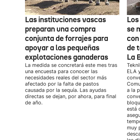
Las instituciones vascas
Los
preparan una compra
se 
conjunta de forrajes para
con
apoyar a las pequeñas
de t
explotaciones ganaderas
La 
La medida se concretará este mes tras
Tekni
una encuesta para conocer las
ELA y
necesidades reales del sector más
conve
afectado por la falta de pastos
Comu
causada por la sequía. Las ayudas
a la 
directas se dejan, por ahora, para final
conve
de año.
bloqu
está 
asegu
tempo
muy p
desca