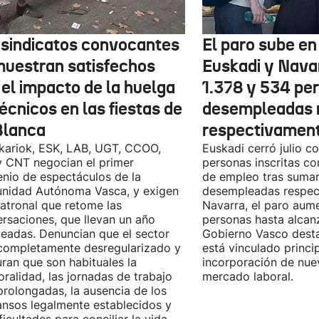
 sindicatos convocantes
El paro sube en 
muestran satisfechos
Euskadi y Nava
 el impacto de la huelga
1.378 y 534 pe
écnicos en las fiestas de
desempleadas 
Blanca
respectivamen
kariok, ESK, LAB, UGT, CCOO,
Euskadi cerró julio c
 CNT negocian el primer
personas inscritas 
nio de espectáculos de la
de empleo tras sumar
nidad Autónoma Vasca, y exigen
desempleadas respect
patronal que retome las
Navarra, el paro aum
rsaciones, que llevan un año
personas hasta alcanz
eadas. Denuncian que el sector
Gobierno Vasco dest
completamente desregularizado y
está vinculado princi
ran que son habituales la
incorporación de nue
ralidad, las jornadas de trabajo
mercado laboral.
rolongadas, la ausencia de los
nsos legalmente establecidos y