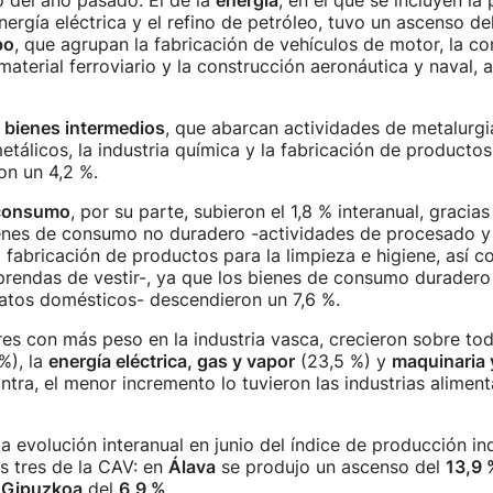
o del año pasado. El de la
energía
, en el que se incluyen la
nergía eléctrica y el refino de petróleo, tuvo un ascenso del
po
, que agrupan la fabricación de vehículos de motor, la c
aterial ferroviario y la construcción aeronáutica y naval, 
s
bienes intermedios
, que abarcan actividades de metalurgi
tálicos, la industria química y la fabricación de producto
on un 4,2 %.
 consumo
, por su parte, subieron el 1,8 % interanual, gracia
ienes de consumo no duradero -actividades de procesado y
a fabricación de productos para la limpieza e higiene, así c
rendas de vestir-, ya que los bienes de consumo duradero
atos domésticos- descendieron un 7,6 %.
res con más peso en la industria vasca, crecieron sobre to
%), la
energía eléctrica, gas y vapor
(23,5 %) y
maquinaria 
ontra, el menor incremento lo tuvieron las industrias aliment
 la evolución interanual en junio del índice de producción in
os tres de la CAV: en
Álava
se produjo un ascenso del
13,9 
n
Gipuzkoa
del
6,9 %
.