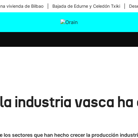
|
|
una vivienda de Bilbao
Bajada de Edurne y Celedón Txiki
Dese
tura
Ikusmiran
Egural
Salud
Tecnología
la industria vasca ha 
e los sectores que han hecho crecer la producción industria