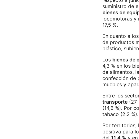
respecto a juni
suministro de e
bienes de equi
locomotoras y m
17,5 %.
En cuanto a lo
de productos me
plástico, subier
Los
bienes de
4,3 % en los b
de alimentos, l
confección de p
muebles y apar
Entre los secto
transporte
(27 
(14,6 %). Por c
tabaco (2,2 %).
Por territorios,
positiva para l
del
11,4 %
y e