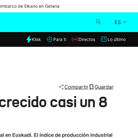
mbarco de Elkano en Getaria
ES
dia
Klisk
Para ti
Directos
Lo último
Klisk
Directos
Para ti
Compartir
Guardar
crecido casi un 8
Lo último
l en Euskadi. El índice de producción industrial