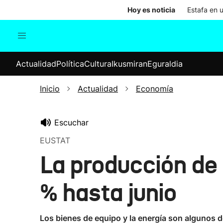
Hoy es noticia
Estafa en 
Actualidad
Política
Cul
Actualidad
Política
Cultura
Ikusmiran
Eguraldia
Sociedad
Elecciones
Economía
Inicio
Actualidad
Economía
Internacional
Escuchar
EUSTAT
La producción de 
% hasta junio
Los bienes de equipo y la energía son algunos d