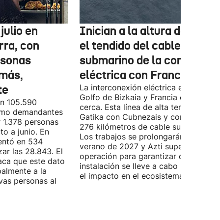
julio en
Inician a la altura de Lemo
rra, con
el tendido del cable
rsonas
submarino de la conexión
más,
eléctrica con Francia
te
La interconexión eléctrica entre el
Golfo de Bizkaia y Francia está más
on 105.590
cerca. Esta línea de alta tensión unirá
como demandantes
Gatika con Cubnezais y contará con
 1.378 personas
276 kilómetros de cable submarino.
o a junio. En
Los trabajos se prolongarán hasta
entó en 534
verano de 2027 y Azti supervisará la
ar las 28.843. El
operación para garantizar que la
aca que este dato
instalación se lleve a cabo minimizan
palmente a la
el impacto en el ecosistema marino.
vas personas al