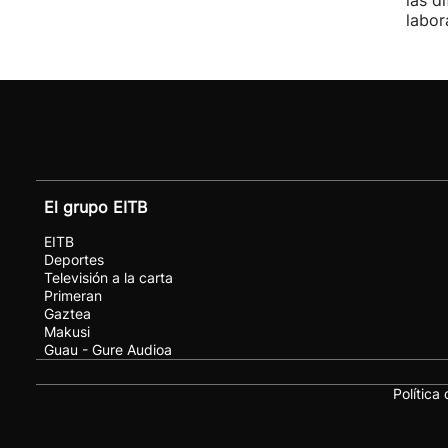
las d
labor
El grupo EITB
EITB
Deportes
Televisión a la carta
Primeran
Gaztea
Makusi
Guau - Gure Audioa
Política