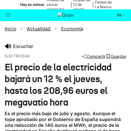
Fiestas de
|
|
Hoy es noticia
cáncer
12 de
La Blanca
colorrectal
agosto
ES
Inicio
Actualidad
Economía
Actualidad
Buscador
Política
Escuchar
ELECTRICIDAD
Compartir
Guardar
Cultura
El precio de la electricidad
bajará un 12 % el jueves,
Ikusmiran
hasta los 208,96 euros el
Eguraldia
megavatio hora
Es el precio más bajo de julio y agosto. Aunque el
tope aprobado por el Gobierno de España supondrá
una reducción de 140 euros el MWh, el precio de la