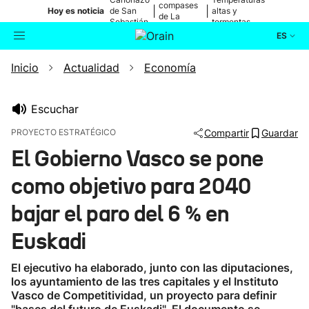
compases
|
|
Hoy es noticia
de San
altas y
de La
Sebastián
tormentas
Blanca
ES
Inicio
Actualidad
Economía
Actualidad
Buscador
Política
Escuchar
PROYECTO ESTRATÉGICO
Compartir
Guardar
Cultura
El Gobierno Vasco se pone
como objetivo para 2040
Ikusmiran
bajar el paro del 6 % en
Eguraldia
Euskadi
El ejecutivo ha elaborado, junto con las diputaciones,
los ayuntamiento de las tres capitales y el Instituto
Vasco de Competitividad, un proyecto para definir