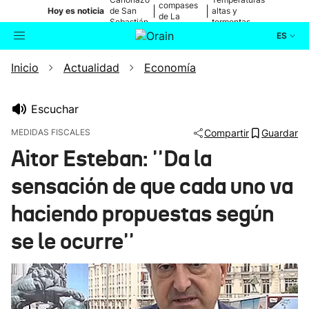
compases
|
|
Hoy es noticia
de San
altas y
de La
Sebastián
tormentas
Blanca
ES
Inicio
Actualidad
Economía
Actualidad
Buscador
Política
Escuchar
MEDIDAS FISCALES
Compartir
Guardar
Cultura
Aitor Esteban: ''Da la
sensación de que cada uno va
Ikusmiran
haciendo propuestas según
Eguraldia
se le ocurre''