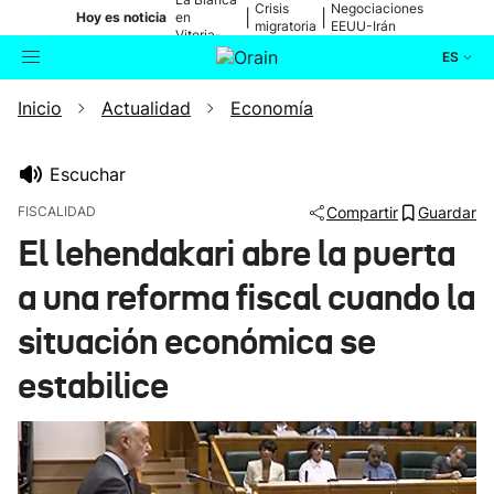
Crisis
Negociaciones
|
|
Hoy es noticia
en
migratoria
EEUU-Irán
Vitoria-
Gasteiz
ES
Inicio
Actualidad
Economía
Actualidad
Buscador
Política
Escuchar
FISCALIDAD
Compartir
Guardar
Cultura
El lehendakari abre la puerta
a una reforma fiscal cuando la
Ikusmiran
situación económica se
Eguraldia
estabilice