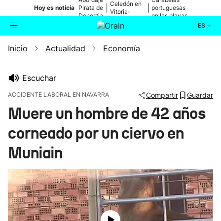
Celedón en
|
|
Hoy es noticia
Pirata de
portuguesas
Vitoria-
Donostia
en las playas
Gasteiz
ES
Inicio
Actualidad
Economía
Actualidad
Buscador
Política
Escuchar
ACCIDENTE LABORAL EN NAVARRA
Compartir
Guardar
Cultura
Muere un hombre de 42 años
corneado por un ciervo en
Ikusmiran
Muniain
Eguraldia