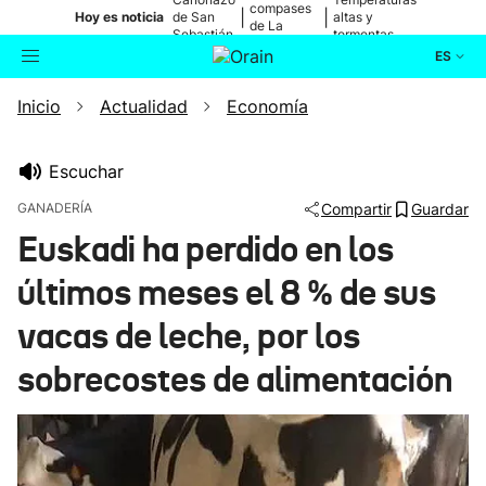
compases
|
|
Hoy es noticia
de San
altas y
de La
Sebastián
tormentas
Blanca
ES
Inicio
Actualidad
Economía
Actualidad
Buscador
Política
Escuchar
GANADERÍA
Compartir
Guardar
Cultura
Euskadi ha perdido en los
últimos meses el 8 % de sus
Ikusmiran
vacas de leche, por los
Eguraldia
sobrecostes de alimentación