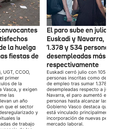
 convocantes
El paro sube en julio en
tisfechos
Euskadi y Navarra, con
de la huelga
1.378 y 534 personas
las fiestas de
desempleadas más,
respectivamente
B, UGT, CCOO,
Euskadi cerró julio con 105.590
el primer
personas inscritas como demandante
ulos de la
de empleo tras sumar 1.378 personas
Vasca, y exigen
desempleadas respecto a junio. En
ome las
Navarra, el paro aumentó en 534
llevan un año
personas hasta alcanzar las 28.843. E
n que el sector
Gobierno Vasco destaca que este da
desregularizado y
está vinculado principalmente a la
tuales la
incorporación de nuevas personas al
nadas de trabajo
mercado laboral.