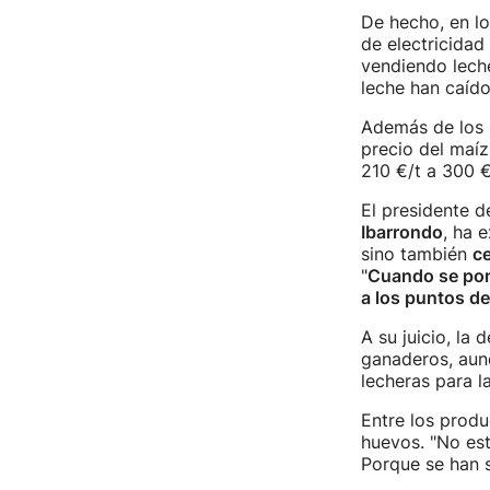
De hecho, en l
de electricidad
vendiendo lech
leche han caído
Además de los p
precio del maíz
210 €/t a 300 €
El presidente d
Ibarrondo
, ha 
sino también
ce
"
Cuando se pone
a los puntos de
A su juicio, la 
ganaderos, aunq
lecheras para l
Entre los produ
huevos. "No est
Porque se han s