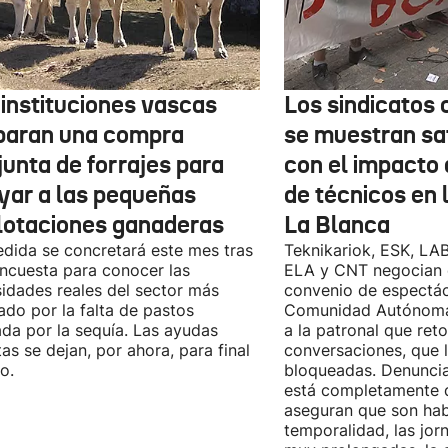
 instituciones vascas
Los sindicatos
paran una compra
se muestran sa
junta de forrajes para
con el impacto 
yar a las pequeñas
de técnicos en 
lotaciones ganaderas
La Blanca
dida se concretará este mes tras
Teknikariok, ESK, LA
ncuesta para conocer las
ELA y CNT negocian 
idades reales del sector más
convenio de espectác
ado por la falta de pastos
Comunidad Autónoma 
da por la sequía. Las ayudas
a la patronal que ret
tas se dejan, por ahora, para final
conversaciones, que 
o.
bloqueadas. Denuncia
está completamente 
aseguran que son habi
temporalidad, las jor