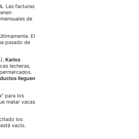
 %
. Las facturas
ienen
 mensuales de
últimamente. El
 ha pasado de
A),
Karlos
cas lecheras,
supermercados.
oductos lleguen
a" para los
que matar vacas
citado los
está vacío.