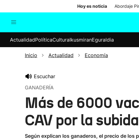
Hoy es noticia
Abordaje Pi
Actualidad
Política
Cul
Actualidad
Política
Cultura
Ikusmiran
Eguraldia
Sociedad
Elecciones
Economía
Inicio
Actualidad
Economía
Internacional
Escuchar
GANADERÍA
Más de 6000 vaca
CAV por la subida
Según explican los ganaderos, el precio de los 