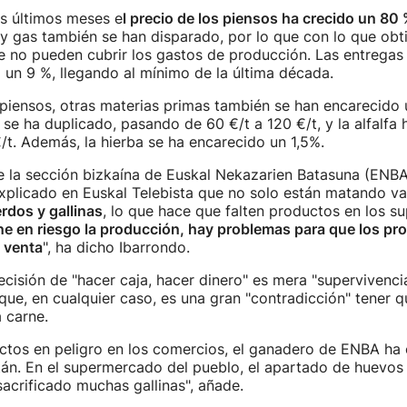
os últimos meses e
l precio de los piensos ha crecido un 80
 y gas también se han disparado, por lo que con lo que obt
e no pueden cubrir los gastos de producción. Las entregas
 un 9 %, llegando al mínimo de la última década.
iensos, otras materias primas también se han encarecido 
 se ha duplicado, pasando de 60 €/t a 120 €/t, y la alfalfa
/t. Además, la hierba se ha encarecido un 1,5%.
e la sección bizkaína de Euskal Nekazarien Batasuna (ENB
explicado en Euskal Telebista que no solo están matando va
rdos y gallinas
, lo que hace que falten productos en los 
 en riesgo la producción, hay problemas para que los pr
 venta
", ha dicho Ibarrondo.
decisión de "hacer caja, hacer dinero" es mera "supervivenci
ue, en cualquier caso, es una gran "contradicción" tener 
a carne.
ctos en peligro en los comercios, el ganadero de ENBA ha 
án. En el supermercado del pueblo, el apartado de huevos 
acrificado muchas gallinas", añade.