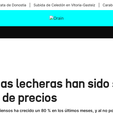
|
|
rata de Donostia
Subida de Celedón en Vitoria-Gasteiz
Carabe
tura
Ikusmiran
Egural
Salud
Tecnología
s lecheras han sido s
 de precios
piensos ha crecido un 80 % en los últimos meses, y al no p