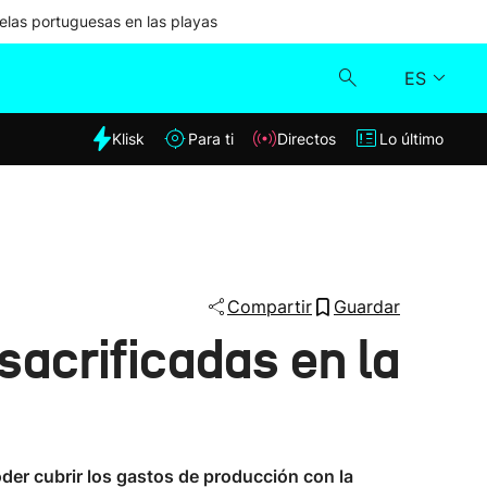
las portuguesas en las playas
ES
dia
Klisk
Para ti
Directos
Lo último
Klisk
Directos
Para ti
Compartir
Guardar
acrificadas en la
Lo último
oder cubrir los gastos de producción con la