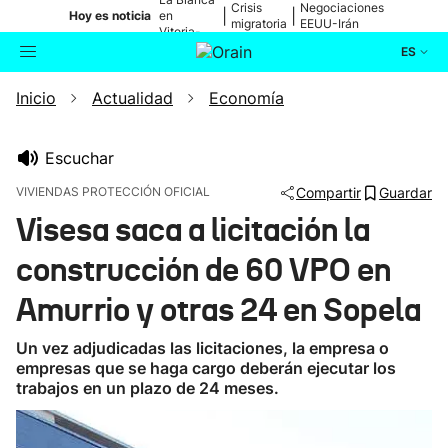
Crisis
Negociaciones
|
|
Hoy es noticia
en
migratoria
EEUU-Irán
Vitoria-
Gasteiz
ES
Inicio
Actualidad
Economía
Actualidad
Buscador
Política
Escuchar
VIVIENDAS PROTECCIÓN OFICIAL
Compartir
Guardar
Cultura
Visesa saca a licitación la
construcción de 60 VPO en
Ikusmiran
Amurrio y otras 24 en Sopela
Eguraldia
Un vez adjudicadas las licitaciones, la empresa o
empresas que se haga cargo deberán ejecutar los
trabajos en un plazo de 24 meses.