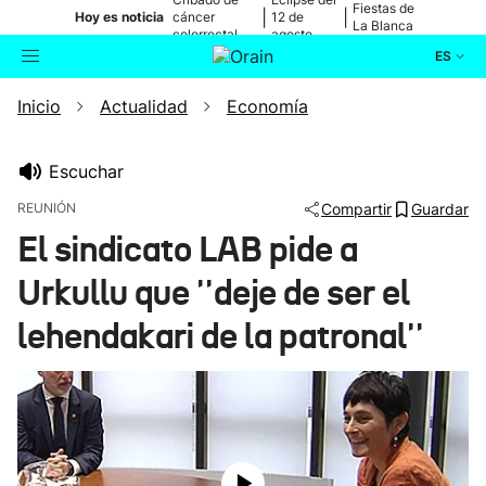
Fiestas de
|
|
Hoy es noticia
cáncer
12 de
La Blanca
colorrectal
agosto
ES
Inicio
Actualidad
Economía
Actualidad
Buscador
Política
Escuchar
REUNIÓN
Compartir
Guardar
Cultura
El sindicato LAB pide a
Urkullu que ''deje de ser el
Ikusmiran
lehendakari de la patronal''
Eguraldia