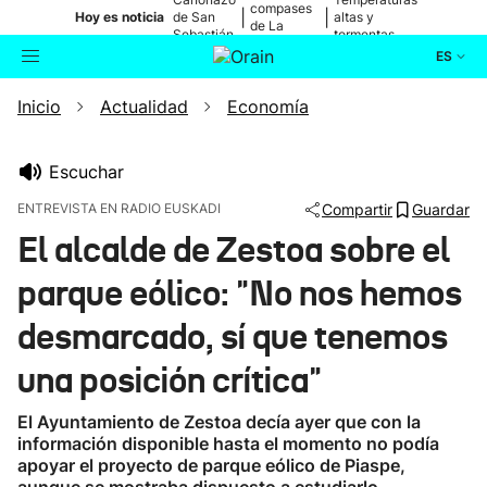
compases
|
|
Hoy es noticia
de San
altas y
de La
Sebastián
tormentas
Blanca
ES
Inicio
Actualidad
Economía
Actualidad
Buscador
Política
Escuchar
ENTREVISTA EN RADIO EUSKADI
Compartir
Guardar
Cultura
El alcalde de Zestoa sobre el
parque eólico: "No nos hemos
Ikusmiran
desmarcado, sí que tenemos
Eguraldia
una posición crítica"
El Ayuntamiento de Zestoa decía ayer que con la
información disponible hasta el momento no podía
apoyar el proyecto de parque eólico de Piaspe,