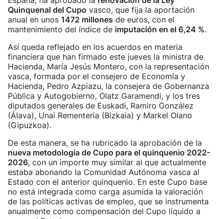
España, ha aprobado la
renovación de la Ley
Quinquenal del Cupo
vasco, que fija la aportación
anual en unos
1472 millones
de euros, con el
mantenimiento del índice de
imputación en el 6,24 %
.
Así queda reflejado en los acuerdos en materia
financiera que han firmado este jueves la ministra de
Hacienda, María Jesús Montero, con la representación
vasca, formada por el consejero de Economía y
Hacienda, Pedro Azpiazu, la consejera de Gobernanza
Pública y Autogobierno, Olatz Garamendi, y los tres
diputados generales de Euskadi, Ramiro González
(Álava), Unai Rementeria (Bizkaia) y Markel Olano
(Gipuzkoa).
De esta manera, se ha rubricado la aprobación de la
nueva metodología de Cupo para el quinquenio 2022-
2026
, con un importe muy similar al que actualmente
estaba abonando la Comunidad Autónoma vasca al
Estado con el anterior quinquenio. En este Cupo base
no está integrada como carga asumida la valoración
de las políticas activas de empleo, que se instrumenta
anualmente como compensación del Cupo líquido a