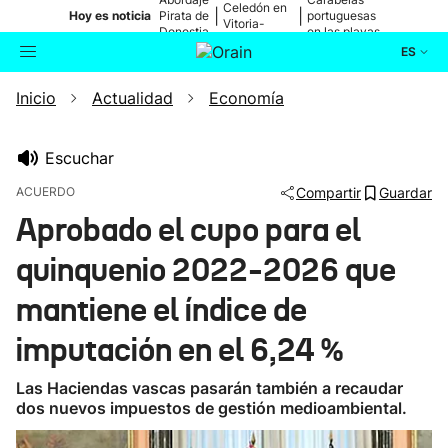
Celedón en
|
|
Hoy es noticia
Pirata de
portuguesas
Vitoria-
Donostia
en las playas
Gasteiz
ES
Inicio
Actualidad
Economía
Actualidad
Buscador
Política
Escuchar
ACUERDO
Compartir
Guardar
Cultura
Aprobado el cupo para el
quinquenio 2022-2026 que
Ikusmiran
mantiene el índice de
Eguraldia
imputación en el 6,24 %
Las Haciendas vascas pasarán también a recaudar
dos nuevos impuestos de gestión medioambiental.