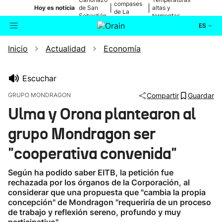
compases
|
|
Hoy es noticia
de San
altas y
de La
Sebastián
tormentas
Blanca
ES
Inicio
Actualidad
Economía
Actualidad
Buscador
Política
Escuchar
GRUPO MONDRAGON
Compartir
Guardar
Cultura
Ulma y Orona plantearon al
grupo Mondragon ser
Ikusmiran
"cooperativa convenida"
Eguraldia
Según ha podido saber EITB, la petición fue
rechazada por los órganos de la Corporación, al
considerar que una propuesta que "cambia la propia
concepción" de Mondragon "requeriría de un proceso
de trabajo y reflexión sereno, profundo y muy