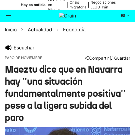
Crisis
Negociaciones
|
|
Hoy es noticia
en
migratoria
EEUU-Irán
Vitoria-
Gasteiz
ES
Inicio
Actualidad
Economía
Actualidad
Buscador
Política
Escuchar
PARO DE NOVIEMBRE
Compartir
Guardar
Cultura
Maeztu dice que en Navarra
hay ''una situación
Ikusmiran
fundamentalmente positiva''
Eguraldia
pese a la ligera subida del
paro