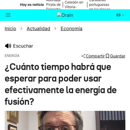
Celedón en
|
|
Hoy es noticia
Pirata de
portuguesas
Vitoria-
Donostia
en las playas
Gasteiz
ES
Inicio
Actualidad
Economía
Actualidad
Buscador
Política
Escuchar
ENERGÍA
Compartir
Guardar
Cultura
¿Cuánto tiempo habrá que
esperar para poder usar
Ikusmiran
efectivamente la energía de
Eguraldia
fusión?