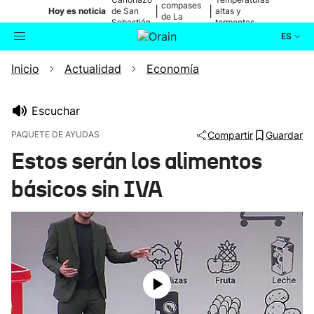
compases
|
|
Hoy es noticia
de San
altas y
de La
Sebastián
tormentas
Blanca
ES
Inicio
Actualidad
Economía
Actualidad
Buscador
Política
Escuchar
PAQUETE DE AYUDAS
Compartir
Guardar
Cultura
Estos serán los alimentos
básicos sin IVA
Ikusmiran
Eguraldia