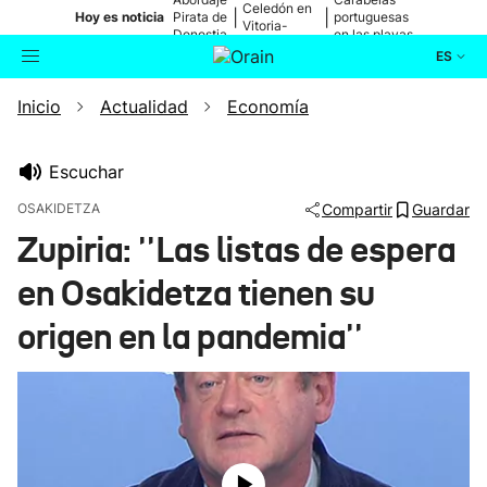
Celedón en
|
|
Hoy es noticia
Pirata de
portuguesas
Vitoria-
Donostia
en las playas
Gasteiz
ES
Inicio
Actualidad
Economía
Actualidad
Buscador
Política
Escuchar
OSAKIDETZA
Compartir
Guardar
Cultura
Zupiria: ''Las listas de espera
en Osakidetza tienen su
Ikusmiran
origen en la pandemia''
Eguraldia