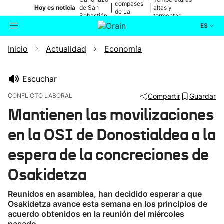
compases
|
|
Hoy es noticia
de San
altas y
de La
Sebastián
tormentas
Blanca
ES
Inicio
Actualidad
Economía
Actualidad
Buscador
Política
Escuchar
CONFLICTO LABORAL
Compartir
Guardar
Cultura
Mantienen las movilizaciones
en la OSI de Donostialdea a la
Ikusmiran
espera de la concreciones de
Eguraldia
Osakidetza
Reunidos en asamblea, han decidido esperar a que
Osakidetza avance esta semana en los principios de
acuerdo obtenidos en la reunión del miércoles