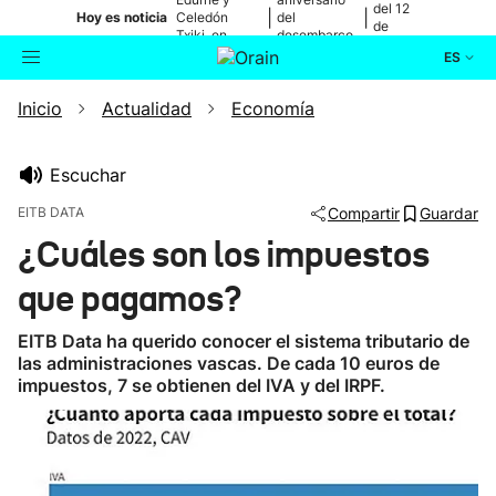
del 12
|
|
Hoy es noticia
Celedón
del
de
Txiki, en
desembarco
agosto
directo
de Elkano
ES
Inicio
Actualidad
Economía
Actualidad
Buscador
Política
Escuchar
EITB DATA
Compartir
Guardar
Cultura
¿Cuáles son los impuestos
que pagamos?
Ikusmiran
EITB Data ha querido conocer el sistema tributario de
Eguraldia
las administraciones vascas. De cada 10 euros de
impuestos, 7 se obtienen del IVA y del IRPF.