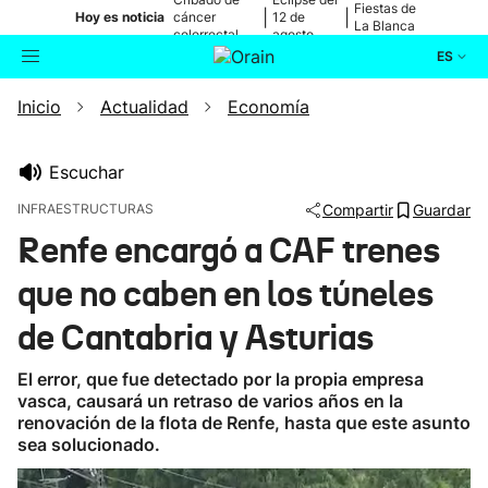
Fiestas de
|
|
Hoy es noticia
cáncer
12 de
La Blanca
colorrectal
agosto
ES
Inicio
Actualidad
Economía
Actualidad
Buscador
Política
Escuchar
INFRAESTRUCTURAS
Compartir
Guardar
Cultura
Renfe encargó a CAF trenes
que no caben en los túneles
Ikusmiran
de Cantabria y Asturias
Eguraldia
El error, que fue detectado por la propia empresa
vasca, causará un retraso de varios años en la
renovación de la flota de Renfe, hasta que este asunto
sea solucionado.