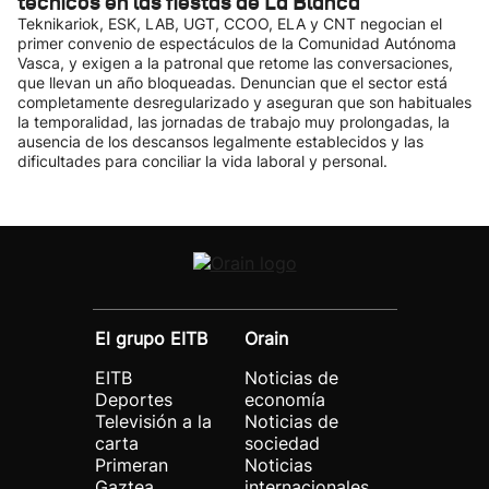
técnicos en las fiestas de La Blanca
Teknikariok, ESK, LAB, UGT, CCOO, ELA y CNT negocian el
primer convenio de espectáculos de la Comunidad Autónoma
Vasca, y exigen a la patronal que retome las conversaciones,
que llevan un año bloqueadas. Denuncian que el sector está
completamente desregularizado y aseguran que son habituales
la temporalidad, las jornadas de trabajo muy prolongadas, la
ausencia de los descansos legalmente establecidos y las
dificultades para conciliar la vida laboral y personal.
El grupo EITB
Orain
EITB
Noticias de
Deportes
economía
Televisión a la
Noticias de
carta
sociedad
Primeran
Noticias
Gaztea
internacionales