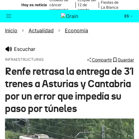
Fiestas de
|
|
Hoy es noticia
cáncer
12 de
La Blanca
colorrectal
agosto
ES
Inicio
Actualidad
Economía
Actualidad
Buscador
Política
Escuchar
INFRAESTRUCTURAS
Compartir
Guardar
Cultura
Renfe retrasa la entrega de 31
trenes a Asturias y Cantabria
Ikusmiran
por un error que impedía su
Eguraldia
paso por túneles