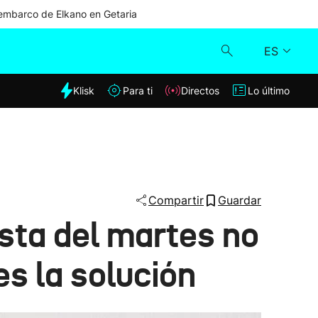
mbarco de Elkano en Getaria
ES
dia
Klisk
Para ti
Directos
Lo último
Klisk
Directos
Para ti
Compartir
Guardar
asta del martes no
Lo último
s la solución