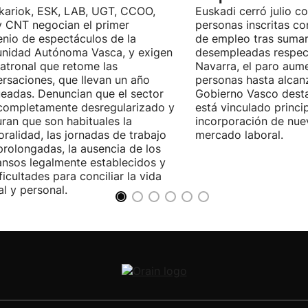
kariok, ESK, LAB, UGT, CCOO,
Euskadi cerró julio c
 CNT negocian el primer
personas inscritas 
nio de espectáculos de la
de empleo tras sumar
nidad Autónoma Vasca, y exigen
desempleadas respect
patronal que retome las
Navarra, el paro aum
rsaciones, que llevan un año
personas hasta alcanz
eadas. Denuncian que el sector
Gobierno Vasco dest
completamente desregularizado y
está vinculado princi
ran que son habituales la
incorporación de nue
ralidad, las jornadas de trabajo
mercado laboral.
rolongadas, la ausencia de los
nsos legalmente establecidos y
ificultades para conciliar la vida
al y personal.