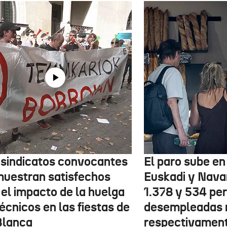
 sindicatos convocantes
El paro sube en 
muestran satisfechos
Euskadi y Nava
 el impacto de la huelga
1.378 y 534 pe
écnicos en las fiestas de
desempleadas 
Blanca
respectivamen