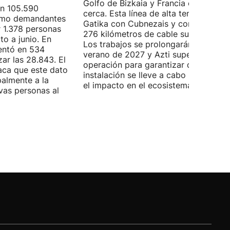
Golfo de Bizkaia y Francia está más
on 105.590
cerca. Esta línea de alta tensión unirá
como demandantes
Gatika con Cubnezais y contará con
 1.378 personas
276 kilómetros de cable submarino.
o a junio. En
Los trabajos se prolongarán hasta
entó en 534
verano de 2027 y Azti supervisará la
ar las 28.843. El
operación para garantizar que la
aca que este dato
instalación se lleve a cabo minimizan
palmente a la
el impacto en el ecosistema marino.
vas personas al