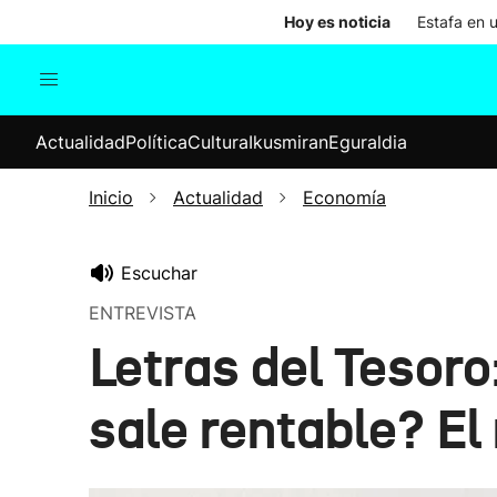
Hoy es noticia
Estafa en 
Actualidad
Política
Cul
Actualidad
Política
Cultura
Ikusmiran
Eguraldia
Sociedad
Elecciones
Economía
Inicio
Actualidad
Economía
Internacional
Escuchar
ENTREVISTA
Letras del Tesoro
sale rentable? El