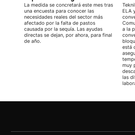
La medida se concretará este mes tras
Tekni
una encuesta para conocer las
ELA y
necesidades reales del sector más
conve
afectado por la falta de pastos
Comu
causada por la sequía. Las ayudas
a la 
directas se dejan, por ahora, para final
conve
de año.
bloqu
está 
asegu
tempo
muy p
desca
las d
labor