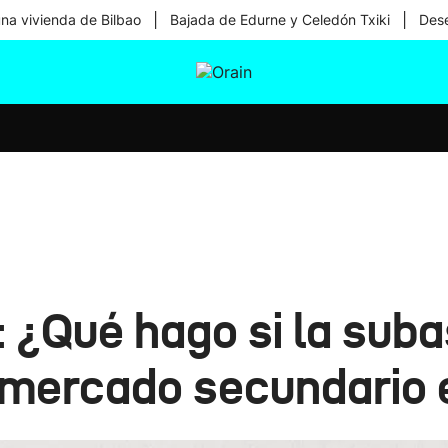
|
|
una vivienda de Bilbao
Bajada de Edurne y Celedón Txiki
Dese
tura
Ikusmiran
Egural
Salud
Tecnología
: ¿Qué hago si la sub
 mercado secundario e