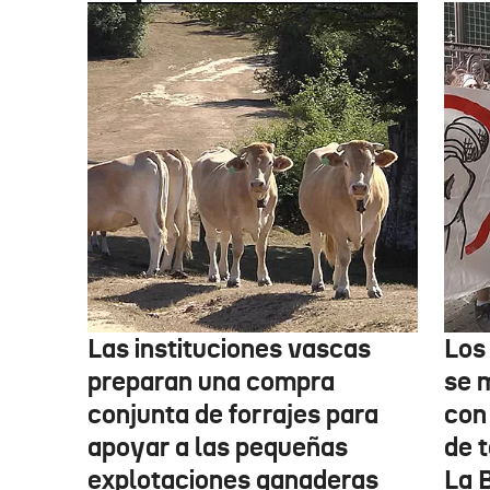
Las instituciones vascas
Los
preparan una compra
se 
conjunta de forrajes para
con
apoyar a las pequeñas
de t
explotaciones ganaderas
La 