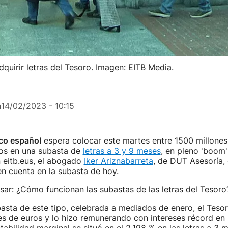
quirir letras del Tesoro. Imagen: EITB Media.
n
14/02/2023 - 10:15
co español
espera colocar este martes entre 1500 millone
ros en una subasta de
letras a 3 y 9 meses
, en pleno 'boom
 eitb.eus, el abogado
Iker Ariznabarreta
, de DUT Asesoría, 
en cuenta en la subasta de hoy.
sar:
¿Cómo funcionan las subastas de las letras del Tesoro
basta de este tipo, celebrada a mediados de enero, el Teso
es de euros y lo hizo remunerando con intereses récord en