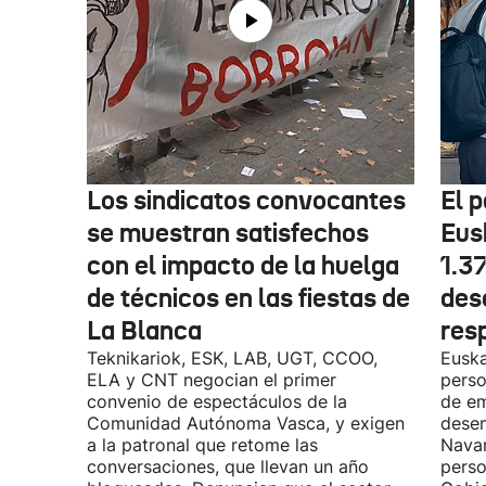
Los sindicatos convocantes
El p
se muestran satisfechos
Eus
con el impacto de la huelga
1.3
de técnicos en las fiestas de
des
La Blanca
res
Teknikariok, ESK, LAB, UGT, CCOO,
Euska
ELA y CNT negocian el primer
perso
convenio de espectáculos de la
de em
Comunidad Autónoma Vasca, y exigen
desem
a la patronal que retome las
Navar
conversaciones, que llevan un año
perso