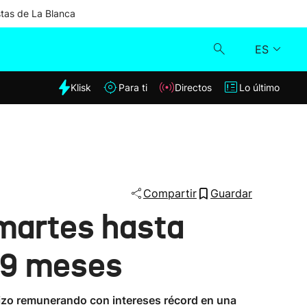
stas de La Blanca
ES
dia
Klisk
Para ti
Directos
Lo último
Klisk
Directos
Para ti
Compartir
Guardar
 martes hasta
Lo último
y 9 meses
 hizo remunerando con intereses récord en una