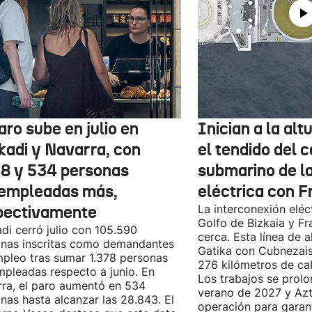
aro sube en julio en
Inician a la al
kadi y Navarra, con
el tendido del 
78 y 534 personas
submarino de l
empleadas más,
eléctrica con F
pectivamente
La interconexión eléct
Golfo de Bizkaia y Fr
di cerró julio con 105.590
cerca. Esta línea de a
nas inscritas como demandantes
Gatika con Cubnezais
pleo tras sumar 1.378 personas
276 kilómetros de ca
pleadas respecto a junio. En
Los trabajos se prol
ra, el paro aumentó en 534
verano de 2027 y Azti
nas hasta alcanzar las 28.843. El
operación para garant