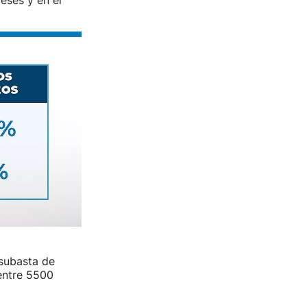
meses y en el
 subasta de
entre 5500