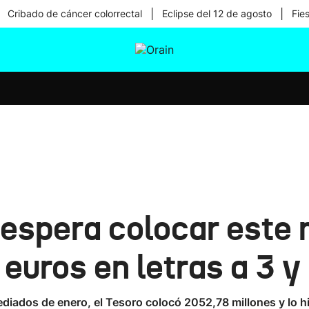
|
|
Cribado de cáncer colorrectal
Eclipse del 12 de agosto
Fie
tura
Ikusmiran
Egural
Salud
Tecnología
o espera colocar este
euros en letras a 3 
mediados de enero, el Tesoro colocó 2052,78 millones y lo