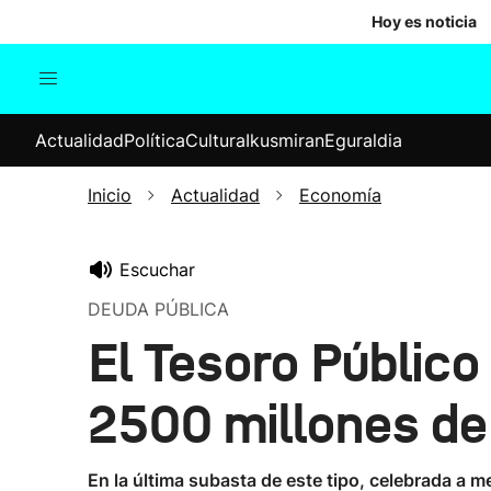
Hoy es noticia
Actualidad
Política
Cul
Actualidad
Política
Cultura
Ikusmiran
Eguraldia
Sociedad
Elecciones
Economía
Inicio
Actualidad
Economía
Internacional
Escuchar
DEUDA PÚBLICA
El Tesoro Públic
2500 millones de 
En la última subasta de este tipo, celebrada a 