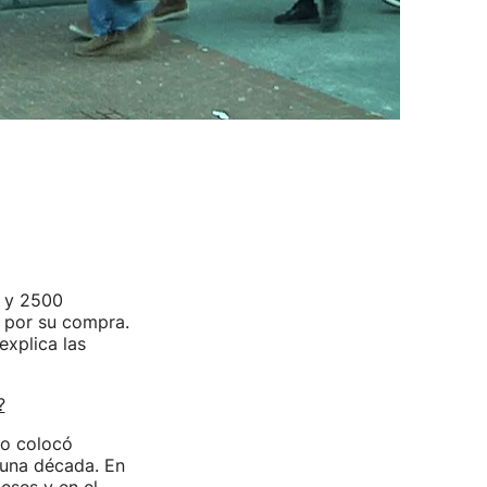
s y 2500
' por su compra.
explica las
?
ro colocó
 una década. En