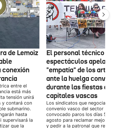
tura de Lemoiz
El personal técnico de
cable
espectáculos apela a la
a conexión
"empatía" de los artistas
rancia
ante la huelga convocada
rica entre el
durante las fiestas de las
ancia está más
capitales vascas
lta tensión unirá
 y contará con
Los sindicatos que negocian el prime
ble submarino.
convenio vasco del sector han
ongarán hasta
convocado paros los días 5, 14 y 26 
 supervisará la
agosto para reclamar mejoras labora
izar que la
y pedir a la patronal que retome las