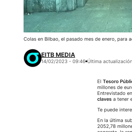
Colas en Bilbao, el pasado mes de enero, para ad
EITB MEDIA
14/02/2023 - 09:46
Última actualizació
El
Tesoro Públi
millones de eu
Entrevistado en
claves
a tener 
Te puede intere
En la última su
2052,78 millon