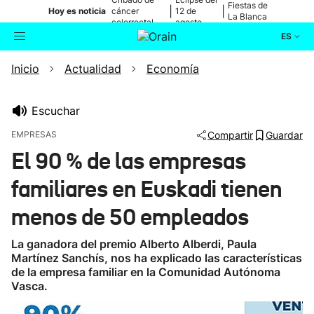
Fiestas de
|
|
Hoy es noticia
cáncer
12 de
La Blanca
colorrectal
agosto
ES
Inicio
Actualidad
Economía
Actualidad
Buscador
Política
Escuchar
EMPRESAS
Compartir
Guardar
Cultura
El 90 % de las empresas
familiares en Euskadi tienen
Ikusmiran
menos de 50 empleados
Eguraldia
La ganadora del premio Alberto Alberdi, Paula
Martínez Sanchís, nos ha explicado las características
de la empresa familiar en la Comunidad Autónoma
Vasca.