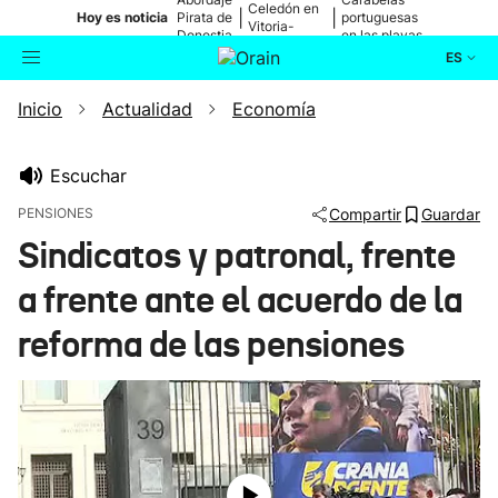
Celedón en
|
|
Hoy es noticia
Pirata de
portuguesas
Vitoria-
Donostia
en las playas
Gasteiz
ES
Inicio
Actualidad
Economía
Actualidad
Buscador
Política
Escuchar
PENSIONES
Compartir
Guardar
Cultura
Sindicatos y patronal, frente
a frente ante el acuerdo de la
Ikusmiran
reforma de las pensiones
Eguraldia