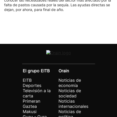
conocer las necesidades reales del sector más afectado por la
falta de pastos causada por la sequía. Las ayudas directas se
dejan, por ahora, para final de año.
El grupo EITB
Orain
EITB
Noticias de
Deportes
economía
Televisión a la
Noticias de
carta
sociedad
Primeran
Noticias
Gaztea
internacionales
Makusi
Noticias de
Guau - Gure
política