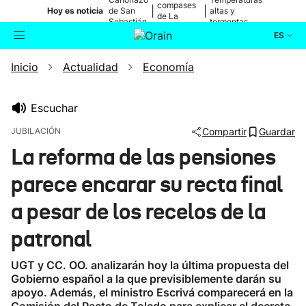
compases
|
|
Hoy es noticia
de San
altas y
de La
Sebastián
tormentas
Blanca
ES
Inicio
Actualidad
Economía
Actualidad
Buscador
Política
Escuchar
JUBILACIÓN
Compartir
Guardar
Cultura
La reforma de las pensiones
parece encarar su recta final
Ikusmiran
a pesar de los recelos de la
Eguraldia
patronal
UGT y CC. OO. analizarán hoy la última propuesta del
Gobierno español a la que previsiblemente darán su
apoyo. Además, el ministro Escrivá comparecerá en la