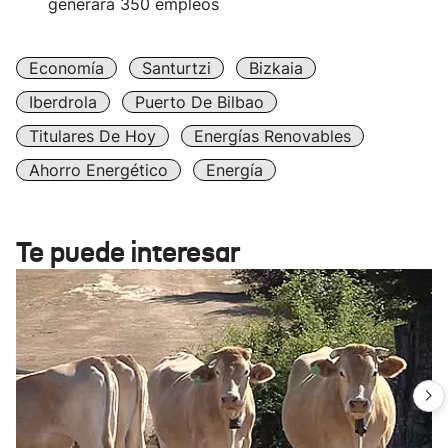
generará 350 empleos
Economía
Santurtzi
Bizkaia
Iberdrola
Puerto De Bilbao
Titulares De Hoy
Energías Renovables
Ahorro Energético
Energía
Te puede interesar