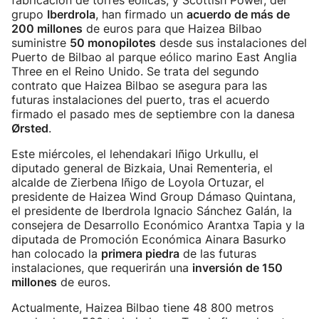
fabricación de torres eólicas, y Scottish Power, del
grupo
Iberdrola
, han firmado un
acuerdo de más de
200 millones
de euros para que Haizea Bilbao
suministre
50 monopilotes
desde sus instalaciones del
Puerto de Bilbao al parque eólico marino East Anglia
Three en el Reino Unido. Se trata del segundo
contrato que Haizea Bilbao se asegura para las
futuras instalaciones del puerto, tras el acuerdo
firmado el pasado mes de septiembre con la danesa
Ørsted
.
Este miércoles, el lehendakari Iñigo Urkullu, el
diputado general de Bizkaia, Unai Rementeria, el
alcalde de Zierbena Iñigo de Loyola Ortuzar, el
presidente de Haizea Wind Group Dámaso Quintana,
el presidente de Iberdrola Ignacio Sánchez Galán, la
consejera de Desarrollo Económico Arantxa Tapia y la
diputada de Promoción Económica Ainara Basurko
han colocado la
primera piedra
de las futuras
instalaciones, que requerirán una
inversión de 150
millones
de euros.
Actualmente, Haizea Bilbao tiene 48 800 metros