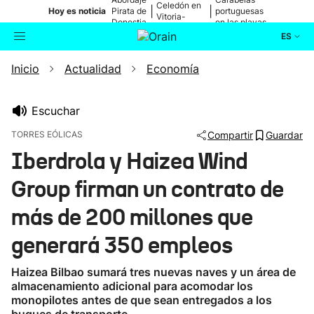
Celedón en
|
|
Hoy es noticia
Pirata de
portuguesas
Vitoria-
Donostia
en las playas
Gasteiz
ES
Inicio
Actualidad
Economía
Actualidad
Buscador
Política
Escuchar
TORRES EÓLICAS
Compartir
Guardar
Cultura
Iberdrola y Haizea Wind
Group firman un contrato de
Ikusmiran
más de 200 millones que
Eguraldia
generará 350 empleos
Haizea Bilbao sumará tres nuevas naves y un área de
almacenamiento adicional para acomodar los
monopilotes antes de que sean entregados a los