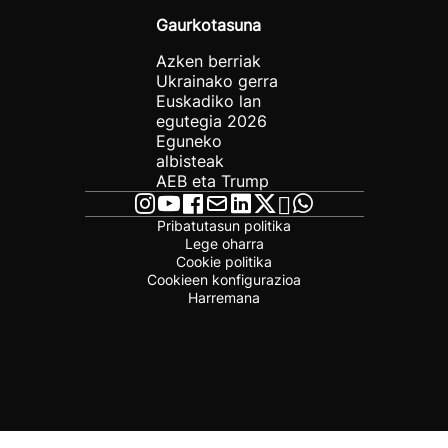
Gaurkotasuna
Azken berriak
Ukrainako gerra
Euskadiko lan
egutegia 2026
Eguneko
albisteak
AEB eta Trump
Pribatutasun politika
Lege oharra
Cookie politika
Cookieen konfigurazioa
Harremana