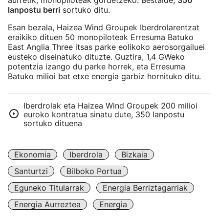
aurretik, monopiloteak gordetzeko. Bestalde,
350
lanpostu berri
sortuko ditu.
Esan bezala, Haizea Wind Groupek Iberdrolarentzat
eraikiko dituen 50 monopiloteak Erresuma Batuko
East Anglia Three itsas parke eolikoko aerosorgailuei
eusteko diseinatuko dituzte. Guztira, 1,4 GWeko
potentzia izango du parke horrek, eta Erresuma
Batuko milioi bat etxe energia garbiz hornituko ditu.
Iberdrolak eta Haizea Wind Groupek 200 milioi
euroko kontratua sinatu dute, 350 lanpostu
sortuko dituena
Ekonomia
Iberdrola
Bizkaia
Santurtzi
Bilboko Portua
Eguneko Titularrak
Energia Berriztagarriak
Energia Aurreztea
Energia