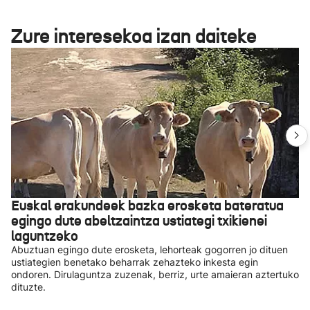
Zure interesekoa izan daiteke
Euskal erakundeek bazka erosketa bateratua
egingo dute abeltzaintza ustiategi txikienei
laguntzeko
Abuztuan egingo dute erosketa, lehorteak gogorren jo dituen
ustiategien benetako beharrak zehazteko inkesta egin
ondoren. Dirulaguntza zuzenak, berriz, urte amaieran aztertuko
dituzte.