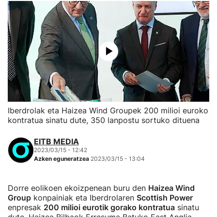
Iberdrolak eta Haizea Wind Groupek 200 milioi euroko
kontratua sinatu dute, 350 lanpostu sortuko dituena
EITB MEDIA
2023/03/15 - 12:42
Azken eguneratzea
2023/03/15 - 13:04
Dorre eolikoen ekoizpenean buru den
Haizea Wind
Group
konpainiak eta Iberdrolaren
Scottish Power
enpresak
200 milioi eurotik gorako kontratua
sinatu