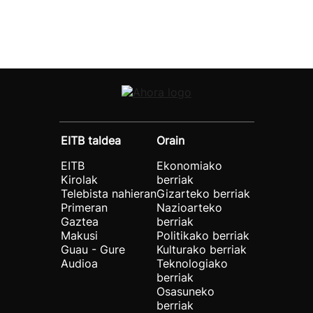
EITB taldea
Orain
EITB
Ekonomiako
Kirolak
berriak
Telebista nahieran
Gizarteko berriak
Primeran
Nazioarteko
Gaztea
berriak
Makusi
Politikako berriak
Guau - Gure
Kulturako berriak
Audioa
Teknologiako
berriak
Osasuneko
berriak