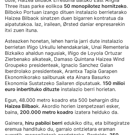
dute, Haizea Bilbaok Erresuma Batuko East Anglia
Three itsas parke eolikoa
50 monopilotez hornitzeko
.
Bilboko Portuan izango dituen instalazio berrietarako
Haizea Bilbaok sinatzen duen bigarren kontratua da
aipatutakoa. Iaz, irailean, Ørsted daniar enpresarekin
itxi zuen ituna.
Asteazken honetan, lehen harria jarri dute instalazio
berrietan Iñigo Urkullu lehendakariak, Unai Rementeria
Bizkaiko ahaldun nagusiak, Iñigo de Loyola Ortuzar
Zierbenako alkateak, Damaso Quintana Haizea Wind
Groupeko presidenteak, Ignacio Sanchez Galan
Iberdrolako presidenteak, Arantxa Tapia Garapen
Ekonomikorako sailburuak eta Ainara Basurko
Ekonomia Sustatzeko Sailaren diputatuak.
150 milioi
euro inbertituko dituzte
instalazio berri horietan.
Egun, 48.000 metro koadro eta 500 behargin ditu
Haizea Bilbao
k. Akordio horien izenpetzeari esker,
baina,
200.000 metro koadro
izatera helduko da.
Gainera,
hiru pabiloi berri
edukiko ditu, eta biltegiratze
eremua handituko du, garraio ontzietara eraman