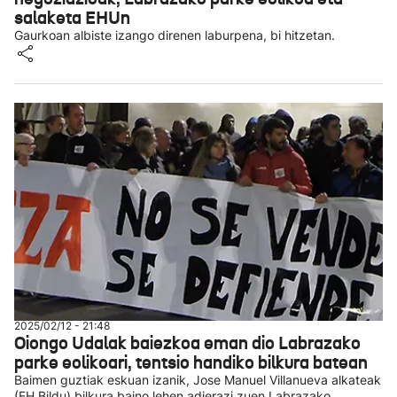
salaketa EHUn
Gaurkoan albiste izango direnen laburpena, bi hitzetan.
2025/02/12 - 21:48
Oiongo Udalak baiezkoa eman dio Labrazako
parke eolikoari, tentsio handiko bilkura batean
Baimen guztiak eskuan izanik, Jose Manuel Villanueva alkateak
(EH Bildu) bilkura baino lehen adierazi zuen Labrazako