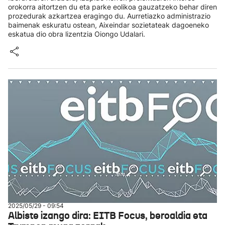
orokorra aitortzen du eta parke eolikoa gauzatzeko behar diren
prozedurak azkartzea eragingo du. Aurretiazko administrazio
baimenak eskuratu ostean, Aixeindar sozietateak dagoeneko
eskatua dio obra lizentzia Oiongo Udalari.
2025/05/29 - 09:54
Albiste izango dira: EITB Focus, beroaldia eta