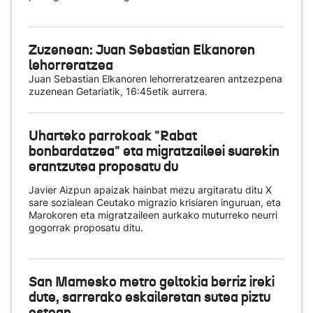
Zuzenean: Juan Sebastian Elkanoren
lehorreratzea
Juan Sebastian Elkanoren lehorreratzearen antzezpena
zuzenean Getariatik, 16:45etik aurrera.
Uharteko parrokoak "Rabat
bonbardatzea" eta migratzaileei suarekin
erantzutea proposatu du
Javier Aizpun apaizak hainbat mezu argitaratu ditu X
sare sozialean Ceutako migrazio krisiaren inguruan, eta
Marokoren eta migratzaileen aurkako muturreko neurri
gogorrak proposatu ditu.
San Mamesko metro geltokia berriz ireki
dute, sarrerako eskaileretan sutea piztu
ostean