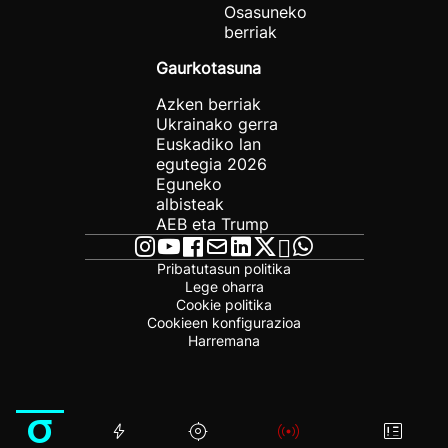
Osasuneko
berriak
Gaurkotasuna
Azken berriak
Ukrainako gerra
Euskadiko lan
egutegia 2026
Eguneko
albisteak
AEB eta Trump
Pribatutasun politika
Lege oharra
Cookie politika
Cookieen konfigurazioa
Harremana