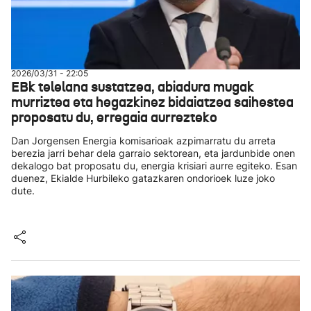
2026/03/31 - 22:05
EBk telelana sustatzea, abiadura mugak
murriztea eta hegazkinez bidaiatzea saihestea
proposatu du, erregaia aurrezteko
Dan Jorgensen Energia komisarioak azpimarratu du arreta
berezia jarri behar dela garraio sektorean, eta jardunbide onen
dekalogo bat proposatu du, energia krisiari aurre egiteko. Esan
duenez, Ekialde Hurbileko gatazkaren ondorioek luze joko
dute.