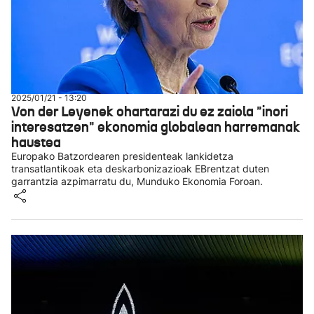
2025/01/21 - 13:20
Von der Leyenek ohartarazi du ez zaiola "inori
interesatzen" ekonomia globalean harremanak
haustea
Europako Batzordearen presidenteak lankidetza
transatlantikoak eta deskarbonizazioak EBrentzat duten
garrantzia azpimarratu du, Munduko Ekonomia Foroan.