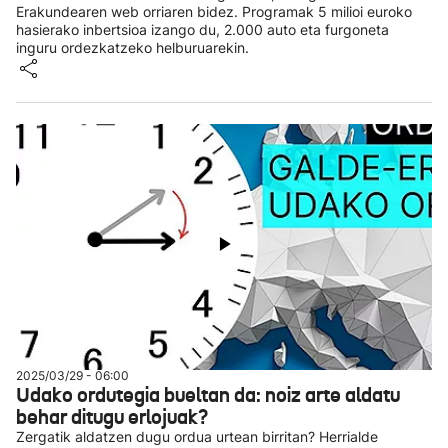
Erakundearen web orriaren bidez. Programak 5 milioi euroko
hasierako inbertsioa izango du, 2.000 auto eta furgoneta
inguru ordezkatzeko helburuarekin.
2025/03/29 - 06:00
Udako ordutegia bueltan da: noiz arte aldatu
behar ditugu erlojuak?
Zergatik aldatzen dugu ordua urtean birritan? Herrialde