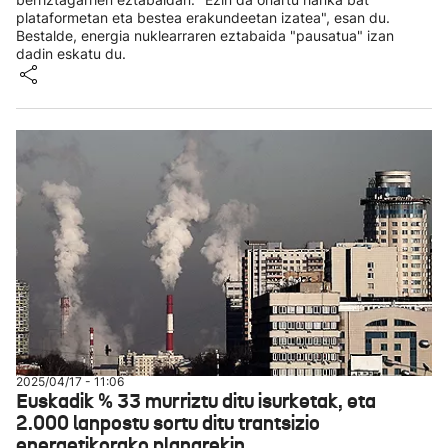
plataformetan eta bestea erakundeetan izatea", esan du.
Bestalde, energia nuklearraren eztabaida "pausatua" izan
dadin eskatu du.
2025/04/17 - 11:06
Euskadik % 33 murriztu ditu isurketak, eta
2.000 lanpostu sortu ditu trantsizio
energetikorako planarekin