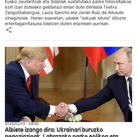
Eusko Jaurlaritzak eta Solariak sustatutako parke fotovoltaikoa
ezin izan dutelako geldiarazi eman dute dimisioa Txetxu
Zengotitabengoa, Laura Sancho eta Javier Ruiz de Arkaute
zinegotziek. Horien esanetan, udalek "eskuak lotuta" dituzte
errentagarritasuna bilatzen duten enpresen aurrean.
2025/02/13 - 08:50
Albiste izango dira: Ukrainari buruzko
negoziazioak, Labrazako parke eolikoa eta