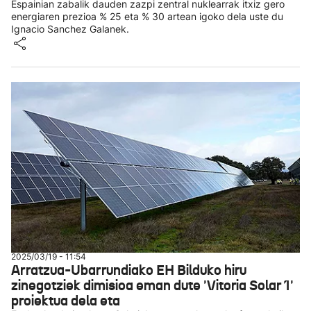
Espainian zabalik dauden zazpi zentral nuklearrak itxiz gero
energiaren prezioa % 25 eta % 30 artean igoko dela uste du
Ignacio Sanchez Galanek.
2025/03/19 - 11:54
Arratzua-Ubarrundiako EH Bilduko hiru
zinegotziek dimisioa eman dute 'Vitoria Solar 1'
proiektua dela eta