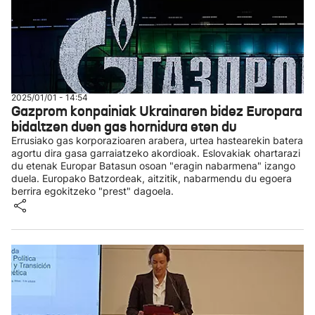
2025/01/01 - 14:54
Gazprom konpainiak Ukrainaren bidez Europara
bidaltzen duen gas hornidura eten du
Errusiako gas korporazioaren arabera, urtea hastearekin batera
agortu dira gasa garraiatzeko akordioak. Eslovakiak ohartarazi
du etenak Europar Batasun osoan "eragin nabarmena" izango
duela. Europako Batzordeak, aitzitik, nabarmendu du egoera
berrira egokitzeko "prest" dagoela.