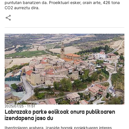
puntutan banatzen da. Proeiktuari esker, orain arte, 426 tona
CO2 aurreztu dira.
2025/07/25 - 11:51
Labrazako parke eolikoak onura publikoaren
izendapena jaso du
Iberdrolaren arabera, izapide horrek proiektuaren interes