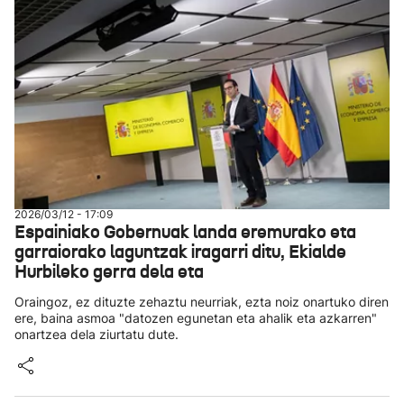
2026/03/12 - 17:09
Espainiako Gobernuak landa eremurako eta
garraiorako laguntzak iragarri ditu, Ekialde
Hurbileko gerra dela eta
Oraingoz, ez dituzte zehaztu neurriak, ezta noiz onartuko diren
ere, baina asmoa "datozen egunetan eta ahalik eta azkarren"
onartzea dela ziurtatu dute.