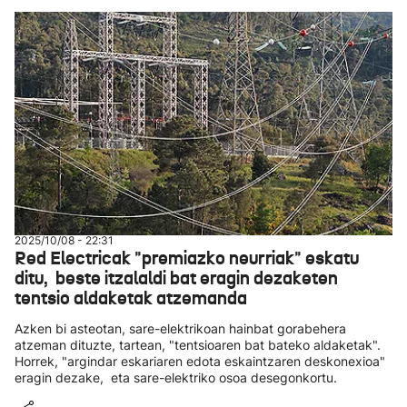
2025/10/08 - 22:31
Red Electricak "premiazko neurriak" eskatu
ditu, beste itzalaldi bat eragin dezaketen
tentsio aldaketak atzemanda
Azken bi asteotan, sare-elektrikoan hainbat gorabehera
atzeman dituzte, tartean, "tentsioaren bat bateko aldaketak".
Horrek, "argindar eskariaren edota eskaintzaren deskonexioa"
eragin dezake, eta sare-elektriko osoa desegonkortu.