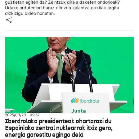
guztietan egiten da? Zeintzuk dira aldaketen ondorioak?
Udako ordutegiari buruz dituzun zalantza guztiak argitu
dizkizigu bideo honetan.
2025/03/20 - 09:57
Iberdrolako presidenteak ohartarazi du
Espainiako zentral nuklearrak itxiz gero,
energia garestitu egingo dela