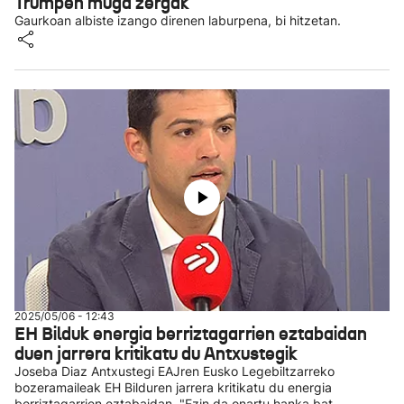
Trumpen muga zergak
Gaurkoan albiste izango direnen laburpena, bi hitzetan.
2025/05/06 - 12:43
EH Bilduk energia berriztagarrien eztabaidan
duen jarrera kritikatu du Antxustegik
Joseba Diaz Antxustegi EAJren Eusko Legebiltzarreko
bozeramaileak EH Bilduren jarrera kritikatu du energia
berriztagarrien eztabaidan. "Ezin da onartu hanka bat