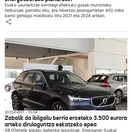
Eusko Jaurlaritzak berotegi-efektuko gasak murrizteko
helburuak gainditu ditu, eta inbertsio jasangarrietan 400 milioi
baino gehiago mobilizatu ditu 2021 eta 2024 artean.
2025/04/01 - 10:54
Zabalik da ibilgailu berria erosteko 3.500 eurora
arteko dirulaguntza eskatzeko epea
08:00etatik eskatu daitezke laguntzak, Energiaren Euskal