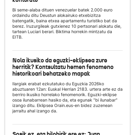
Bi seme-alaba dituen venezuelar batek 2.000 euro
ordaindu ditu Deustun alokairuko etxebizitza
batengatik, baina etxea apartamentu turistiko bat da
berez. Iruzurgileak gutxienez 10 pertsonari alokatu die,
tartean Luciari berari. Biktima horrekin mintzatu da
EITB.
Nola ikusiko da eguzki-eklipsea zure
herritik? Kontsultatu hemen fenomeno
historikoari behatzeko mapak
Ilargiak erabat ezkutatuko du Eguzkia 2026ko
abuztuaren 12an: Euskal Herrian 2183. urtera arte ez da
berriro ikusiko horrelako fenomenorik. Eguzki-eklipse
osoa ilunabarrean hasiko da, eta egunak "bi ilunabar"
izango ditu. Eklipsea Orain.eus-en bidez zuzenean
jarraitu ahal izango da.
Sosik ez, eta hilobirik ere ez: Juan