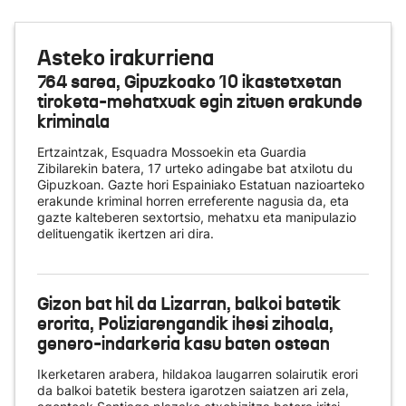
Asteko irakurriena
764 sarea, Gipuzkoako 10 ikastetxetan
tiroketa-mehatxuak egin zituen erakunde
kriminala
Ertzaintzak, Esquadra Mossoekin eta Guardia
Zibilarekin batera, 17 urteko adingabe bat atxilotu du
Gipuzkoan. Gazte hori Espainiako Estatuan nazioarteko
erakunde kriminal horren erreferente nagusia da, eta
gazte kalteberen sextortsio, mehatxu eta manipulazio
delituengatik ikertzen ari dira.
Gizon bat hil da Lizarran, balkoi batetik
erorita, Poliziarengandik ihesi zihoala,
genero-indarkeria kasu baten ostean
Ikerketaren arabera, hildakoa laugarren solairutik erori
da balkoi batetik bestera igarotzen saiatzen ari zela,