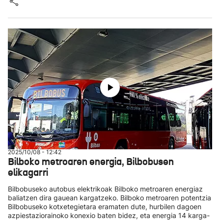
2025/10/08 - 12:42
Bilboko metroaren energia, Bilbobusen
elikagarri
Bilbobuseko autobus elektrikoak Bilboko metroaren energiaz
baliatzen dira gauean kargatzeko. Bilboko metroaren potentzia
Bilbobuseko kotxetegietara eramaten dute, hurbilen dagoen
azpiestaziorainoko konexio baten bidez, eta energia 14 karga-