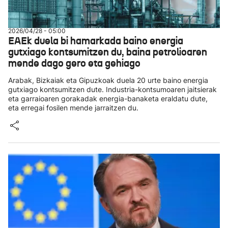
2026/04/28 - 05:00
EAEk duela bi hamarkada baino energia
gutxiago kontsumitzen du, baina petrolioaren
mende dago gero eta gehiago
Arabak, Bizkaiak eta Gipuzkoak duela 20 urte baino energia
gutxiago kontsumitzen dute. Industria-kontsumoaren jaitsierak
eta garraioaren gorakadak energia-banaketa eraldatu dute,
eta erregai fosilen mende jarraitzen du.