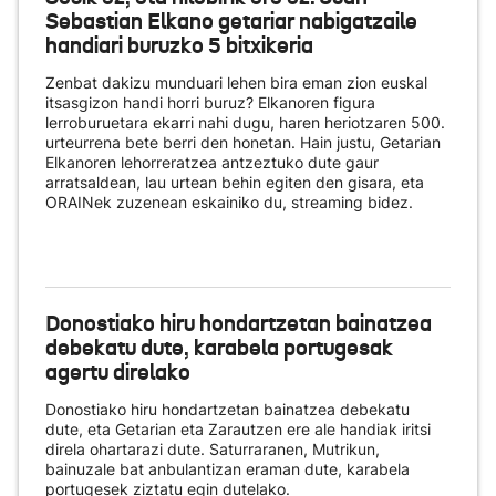
Sebastian Elkano getariar nabigatzaile
handiari buruzko 5 bitxikeria
Zenbat dakizu munduari lehen bira eman zion euskal
itsasgizon handi horri buruz? Elkanoren figura
lerroburuetara ekarri nahi dugu, haren heriotzaren 500.
urteurrena bete berri den honetan. Hain justu, Getarian
Elkanoren lehorreratzea antzeztuko dute gaur
arratsaldean, lau urtean behin egiten den gisara, eta
ORAINek zuzenean eskainiko du
, streaming bidez.
Donostiako hiru hondartzetan bainatzea
debekatu dute, karabela portugesak
agertu direlako
Donostiako hiru hondartzetan bainatzea debekatu
dute, eta Getarian eta Zarautzen ere ale handiak iritsi
direla ohartarazi dute. Saturraranen, Mutrikun,
bainuzale bat anbulantizan eraman dute, karabela
portugesek ziztatu egin dutelako.