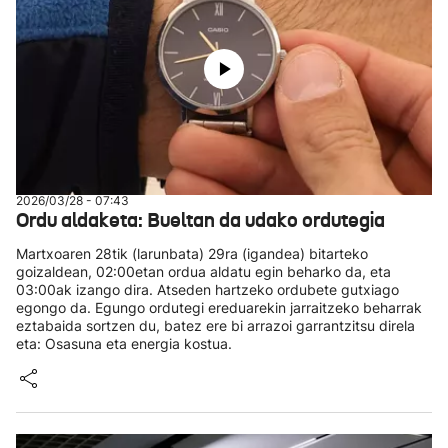
2026/03/28 - 07:43
Ordu aldaketa: Bueltan da udako ordutegia
Martxoaren 28tik (larunbata) 29ra (igandea) bitarteko
goizaldean, 02:00etan ordua aldatu egin beharko da, eta
03:00ak izango dira. Atseden hartzeko ordubete gutxiago
egongo da. Egungo ordutegi ereduarekin jarraitzeko beharrak
eztabaida sortzen du, batez ere bi arrazoi garrantzitsu direla
eta: Osasuna eta energia kostua.