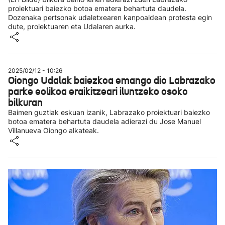
proiektuari baiezko botoa ematera behartuta daudela.
Dozenaka pertsonak udaletxearen kanpoaldean protesta egin
dute, proiektuaren eta Udalaren aurka.
2025/02/12 - 10:26
Oiongo Udalak baiezkoa emango dio Labrazako
parke eolikoa eraikitzeari iluntzeko osoko
bilkuran
Baimen guztiak eskuan izanik, Labrazako proiektuari baiezko
botoa ematera behartuta daudela adierazi du Jose Manuel
Villanueva Oiongo alkateak.