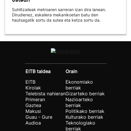
Suhiltzaileak metroaren sarreran izan dira lanean.
Dirudienez, eskailera mekanikoetan batu den
hautsagatik sortu da sutea eta ketza sortu da.
EITB taldea
Orain
EITB
Ekonomiako
Kirolak
berriak
Telebista nahieran
Gizarteko berriak
Primeran
Nazioarteko
Gaztea
berriak
Makusi
Politikako berriak
Guau - Gure
Kulturako berriak
Audioa
Teknologiako
berriak