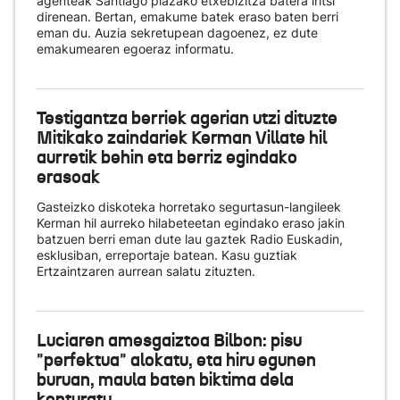
agenteak Santiago plazako etxebizitza batera iritsi
direnean. Bertan, emakume batek eraso baten berri
eman du. Auzia sekretupean dagoenez, ez dute
emakumearen egoeraz informatu.
Testigantza berriek agerian utzi dituzte
Mitikako zaindariek Kerman Villate hil
aurretik behin eta berriz egindako
erasoak
Gasteizko diskoteka horretako segurtasun-langileek
Kerman hil aurreko hilabeteetan egindako eraso jakin
batzuen berri eman dute lau gaztek Radio Euskadin,
esklusiban, erreportaje batean. Kasu guztiak
Ertzaintzaren aurrean salatu zituzten.
Luciaren amesgaiztoa Bilbon: pisu
"perfektua" alokatu, eta hiru egunen
buruan, maula baten biktima dela
konturatu