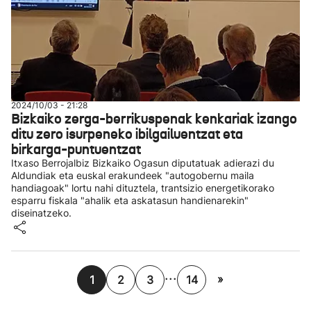
2024/10/03 - 21:28
Bizkaiko zerga-berrikuspenak kenkariak izango
ditu zero isurpeneko ibilgailuentzat eta
birkarga-puntuentzat
Itxaso Berrojalbiz Bizkaiko Ogasun diputatuak adierazi du
Aldundiak eta euskal erakundeek "autogobernu maila
handiagoak" lortu nahi dituztela, trantsizio energetikorako
esparru fiskala "ahalik eta askatasun handienarekin"
diseinatzeko.
...
»
1
2
3
14