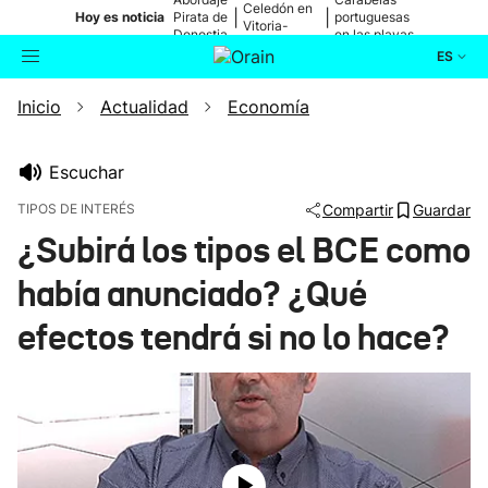
Celedón en
|
|
Hoy es noticia
Pirata de
portuguesas
Vitoria-
Donostia
en las playas
Gasteiz
ES
Inicio
Actualidad
Economía
Actualidad
Buscador
Política
Escuchar
TIPOS DE INTERÉS
Compartir
Guardar
Cultura
¿Subirá los tipos el BCE como
había anunciado? ¿Qué
Ikusmiran
efectos tendrá si no lo hace?
Eguraldia