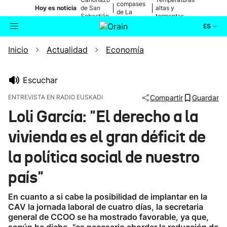
compases
|
|
Hoy es noticia
de San
altas y
de La
Sebastián
tormentas
Blanca
ES
Inicio
Actualidad
Economía
Actualidad
Buscador
Política
Escuchar
ENTREVISTA EN RADIO EUSKADI
Compartir
Guardar
Cultura
Loli García: "El derecho a la
vivienda es el gran déficit de
Ikusmiran
la política social de nuestro
Eguraldia
país"
En cuanto a si cabe la posibilidad de implantar en la
CAV la jornada laboral de cuatro días, la secretaria
general de CCOO se ha mostrado favorable, ya que,